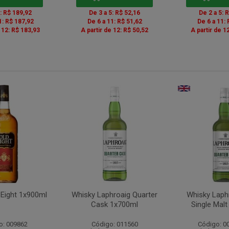
5: R$ 189,92
De 3 a 5: R$ 52,16
De 2 a 5: 
1: R$ 187,92
De 6 a 11: R$ 51,62
De 6 a 11: 
e 12: R$ 183,93
A partir de 12: R$ 50,52
A partir de 1
 Eight 1x900ml
Whisky Laphroaig Quarter
Whisky Laphr
Cask 1x700ml
Single Mal
o: 009862
Código: 011560
Código: 0