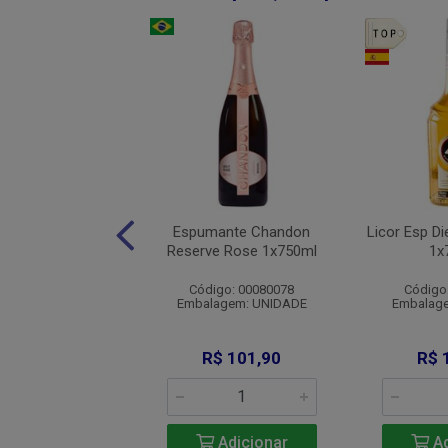
tena Malbec Rose
Espumante Chandon
Licor Esp D
1x750ml
Reserve Rose 1x750ml
1x
digo: 009816
Código: 00080078
Código
agem: UNIDADE
Embalagem: UNIDADE
Embalag
$ 160,10
R$ 101,90
R$ 
Adicionar
Adicionar
Ad