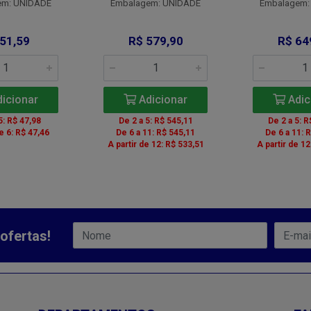
em: UNIDADE
Embalagem: UNIDADE
Embalagem:
 51,59
R$ 579,90
R$ 64
icionar
Adicionar
Adic
5: R$ 47,98
De 2 a 5: R$ 545,11
De 2 a 5: R
de 6: R$ 47,46
De 6 a 11: R$ 545,11
De 6 a 11: 
A partir de 12: R$ 533,51
A partir de 12
ofertas!