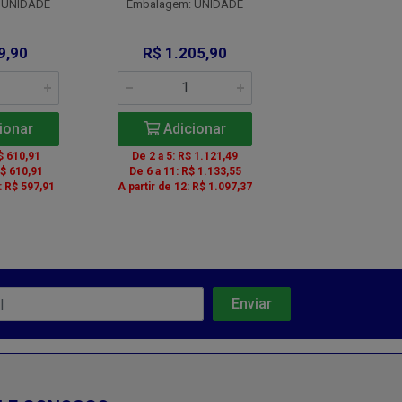
 UNIDADE
Embalagem: UNIDADE
Embalagem: U
De: R$ 133
9,90
R$ 1.205,90
Por: R$ 11
ionar
Adicionar
Adicio
$ 610,91
De 2 a 5: R$ 1.121,49
R$ 610,91
De 6 a 11: R$ 1.133,55
: R$ 597,91
A partir de 12: R$ 1.097,37