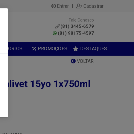
|
Entrar
Cadastrar
Fale Conosco
0
(81) 3445-6579
(81) 98175-4597
ESSORIOS
PROMOÇÕES
DESTAQUES
VOLTAR
enlivet 15yo 1x750ml