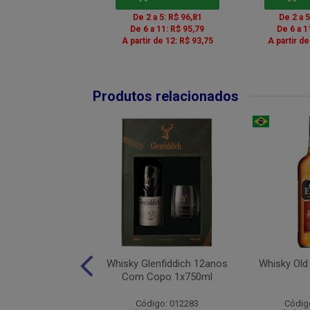
 a 5: R$ 147,29
De 2 a 5: R$ 96,81
De 2 a 
r de 6: R$ 145,69
De 6 a 11: R$ 95,79
De 6 a 1
A partir de 12: R$ 93,75
A partir d
Produtos relacionados
ck Daniels Sinatra
Whisky Glenfiddich 12anos
Whisky Old
1x1000ml
Com Copo 1x750ml
go: 555375800
Código: 012283
Códig