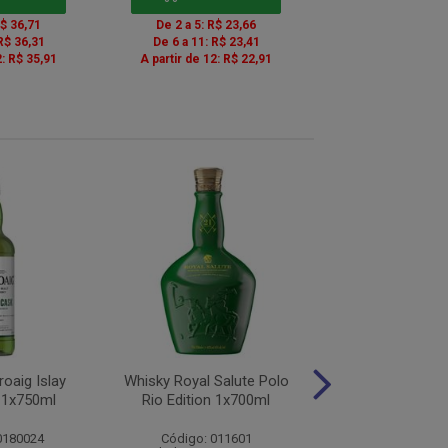
R$ 36,71
De 2 a 5: R$ 23,66
R$ 36,31
De 6 a 11: R$ 23,41
2: R$ 35,91
A partir de 12: R$ 22,91
% PROMOÇÃO
oaig Islay
Whisky Royal Salute Polo
Whisky Chivas R
t 1x750ml
Rio Edition 1x700ml
1x750m
0180024
Código: 011601
Código: 6588