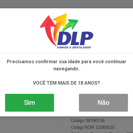
IVOS
NÃO ALCOÓLICOS
ALIMENTOS
AC
Precisamos confirmar sua idade para você continuar
LENLIVET 15YO 1X750ML
navegando.
Whisky The Gl
VOCÊ TEM MAIS DE 18 ANOS?
Sim
Não
Em Estoque
Código: 00180136
Código NCM: 22083020