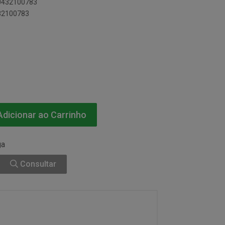
80432100783
432100783
dicionar ao Carrinho
ga
Consultar