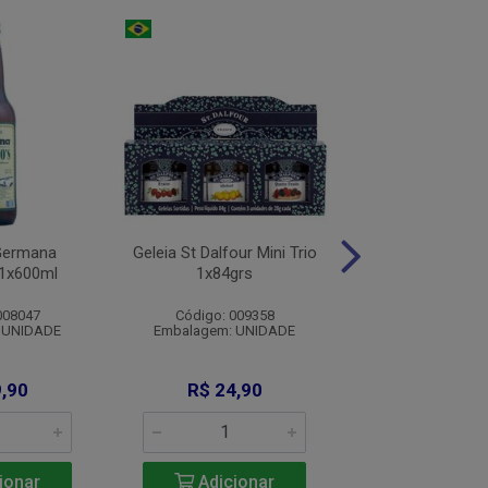
% PROMO
Germana
Geleia St Dalfour Mini Trio
Conhaque Marte
1x600ml
1x84grs
1x700m
008047
Código: 009358
Código: 007
 UNIDADE
Embalagem: UNIDADE
Embalagem: U
De: R$ 379
,90
R$ 24,90
Por: R$ 34
ionar
Adicionar
Adicio