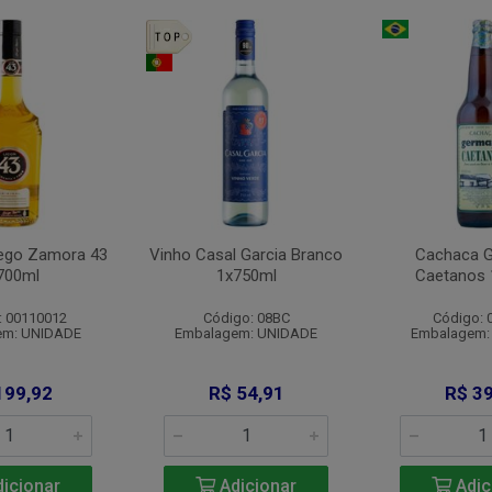
iego Zamora 43
Vinho Casal Garcia Branco
Cachaca 
700ml
1x750ml
Caetanos 
: 00110012
Código: 08BC
Código: 
em: UNIDADE
Embalagem: UNIDADE
Embalagem:
199,92
R$ 54,91
R$ 39
icionar
Adicionar
Adic