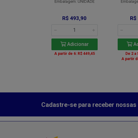
agem: UNIDADE
Embalagem: UNIDADE
Embalag
$ 999,90
R$ 493,90
R$
Adicionar
Adicionar
Ad
 a 5: R$ 939,91
A partir de 6: R$ 449,45
De 2 a 
a 11: R$ 929,91
A partir 
r de 12: R$ 909,91
Cadastre-se para receber nossas 