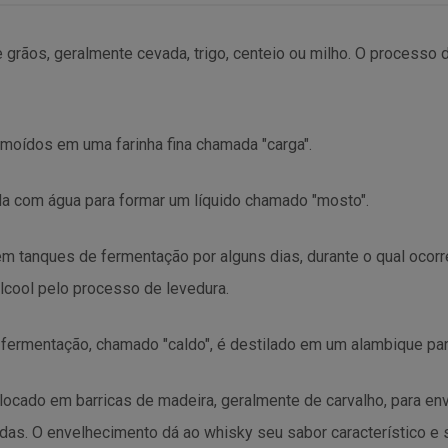
e grãos, geralmente cevada, trigo, centeio ou milho. O processo 
oídos em uma farinha fina chamada "carga".
da com água para formar um líquido chamado "mosto".
m tanques de fermentação por alguns dias, durante o qual ocor
lcool pelo processo de levedura.
a fermentação, chamado "caldo", é destilado em um alambique para
olocado em barricas de madeira, geralmente de carvalho, para e
adas. O envelhecimento dá ao whisky seu sabor característico e 