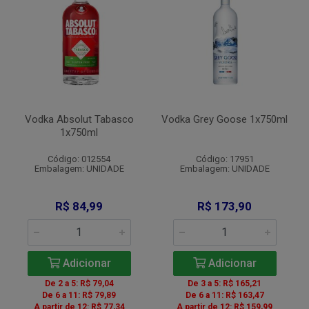
Vodka Absolut Tabasco
Vodka Grey Goose 1x750ml
1x750ml
Código: 012554
Código: 17951
Embalagem: UNIDADE
Embalagem: UNIDADE
R$ 84,99
R$ 173,90
Adicionar
Adicionar
De 2 a 5: R$ 79,04
De 3 a 5: R$ 165,21
De 6 a 11: R$ 79,89
De 6 a 11: R$ 163,47
A partir de 12: R$ 77,34
A partir de 12: R$ 159,99