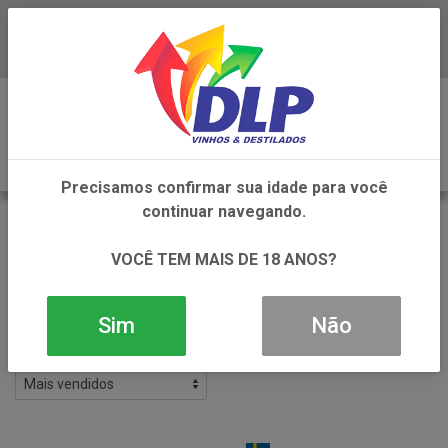
Baixe já o APP da DLP Vinhos
0
Precisamos confirmar sua idade para você
continuar navegando.
VODKA
VOLTAR
VOCÊ TEM MAIS DE 18 ANOS?
INÍCIO
DESTILADOS
VODKA
Filtros
Sim
Não
40 produtos ordenados por: