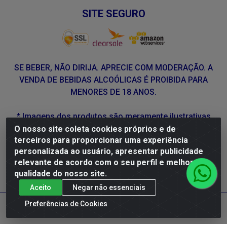
SITE SEGURO
SE BEBER, NÃO DIRIJA. APRECIE COM MODERAÇÃO. A
VENDA DE BEBIDAS ALCOÓLICAS É PROIBIDA PARA
MENORES DE 18 ANOS.
* Imagens dos produtos são meramente ilustrativas
O nosso site coleta cookies próprios e de
terceiros para proporcionar uma experiência
DLP Vinhos - Av. Engenheiro Abdias de Carvalho, 962 -
personalizada ao usuário, apresentar publicidade
Torrões, Recife/PE - CEP 50.640-525 - CNPJ
relevante de acordo com o seu perfil e melhorar a
05.429.222/0001-48
qualidade do nosso site.
Aceito
Negar não essenciais
Preferências de Cookies