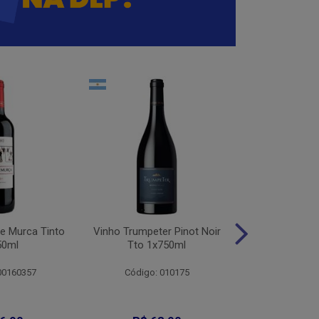
e Murca Tinto
Vinho Trumpeter Pinot Noir
Vinho Trum
50ml
Tto 1x750ml
Malbec 
00160357
Código: 010175
Código: