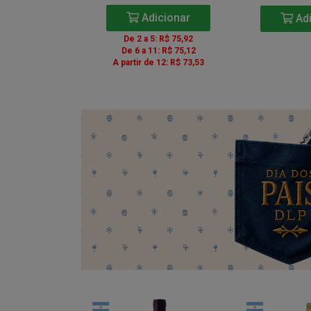
icionar
Adicionar
Adi
5: R$ 85,41
De 2 a 5: R$ 75,92
1: R$ 84,51
De 6 a 11: R$ 75,12
e 12: R$ 82,71
A partir de 12: R$ 73,53