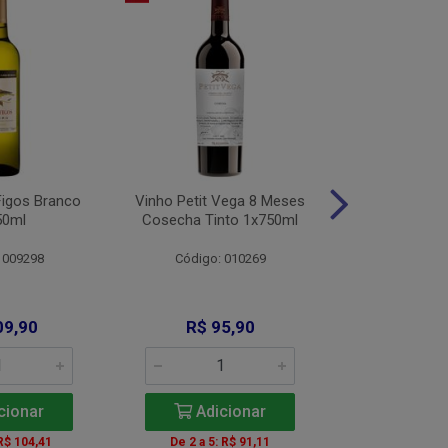
Figos Branco
Vinho Petit Vega 8 Meses
Vinho Alamo
50ml
Cosecha Tinto 1x750ml
Bco 1x
 009298
Código: 010269
Código: 
09,90
R$ 95,90
R$ 11
cionar
Adicionar
Adic
 R$ 104,41
De 2 a 5: R$ 91,11
A partir de 2