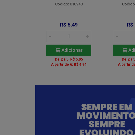
Código: 010948
Código
: 012734
 9,00
R$ 5,49
R$ 
icionar
Adicionar
Adi
5: R$ 8,28
De 2 a 5: R$ 5,05
De 2 a 5
de 6: R$ 8,10
A partir de 6: R$ 4,94
A partir d