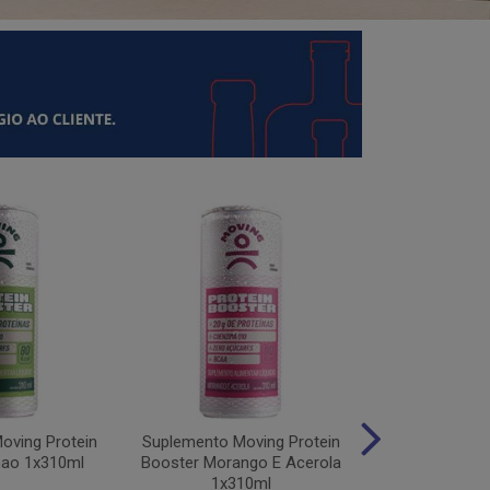
oving Protein
Suplemento Moving Protein
Suplemento M
mao 1x310ml
Booster Morango E Acerola
Protein Uv
1x310ml