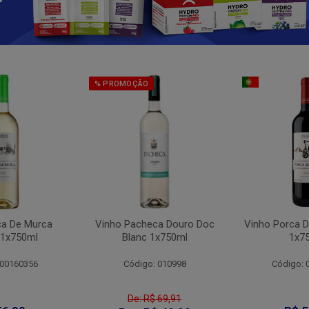
% PROMOÇÃO
ca De Murca
Vinho Pacheca Douro Doc
Vinho Porca D
 1x750ml
Blanc 1x750ml
1x7
 00160356
Código: 010998
Código: 
De: R$ 69,91