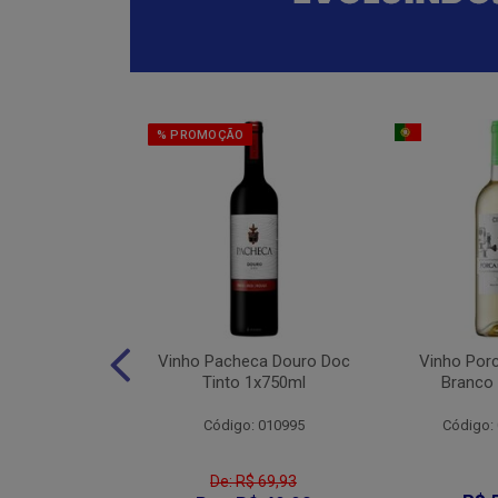
% PROMOÇÃO
eter Cabernet
Vinho Pacheca Douro Doc
Vinho Por
to 1x750ml
Tinto 1x750ml
Branco
: 010176
Código: 010995
Código:
De: R$ 69,93