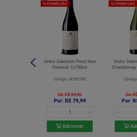
% PROMOÇÃO
% PROMOÇÃO
os Red Blend
Vinho Salentein Pinot Noir
Vinho Salen
750ml
Reserve 1x750ml
Chardonnay
 26007000
Código: 00162733
Código
De: R$ 99,90
De: R
115,90
Por: R$ 79,99
Por: R
icionar
Adicionar
Adi
e 2: R$ 106,63