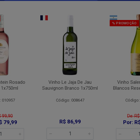
% PROMOÇÃO
ntein Rosado
Vinho Le Jaja De Jau
Vinho Sale
 1x750ml
Sauvignon Branco 1x750ml
Blancos Res
: 010957
Código: 008647
Código:
$ 99,90
De: R$
R$ 86,99
$ 79,99
Por: R