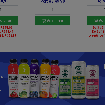
56,90
R$ 5
Por: R$ 49,90
cionar
Adi
Adicionar
: R$ 54,06
De 3 a 5:
: R$ 53,49
De 6 a 11
 12: R$ 52,35
A partir de 