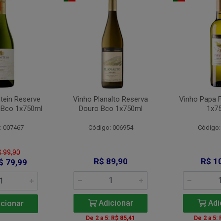
tein Reserve
Vinho Planalto Reserva
Vinho Papa 
 Bco 1x750ml
Douro Bco 1x750ml
1x7
: 007467
Código: 006954
Código:
$ 99,90
R$ 89,90
R$ 1
$ 79,99
Adicionar
Adi
cionar
De 2 a 5: R$ 85,41
De 2 a 5: