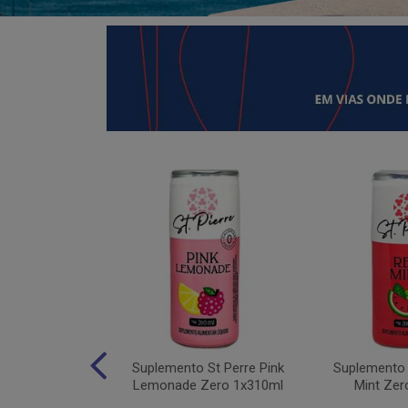
 Moving Hydro
Suplemento St Perre Pink
Suplemento 
tas Vermelhas
Lemonade Zero 1x310ml
Mint Zer
1x30g...