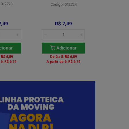
 012723
Código:
Código: 012724
7,49
R$ 7,49
R$ 8
cionar
Adicionar
Adic
: R$ 6,89
De 2 a 5: R$ 6,89
De 2 a 5:
 6: R$ 6,74
A partir de 6: R$ 6,74
A partir de 