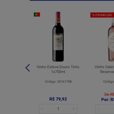
% PROMOÇÃO
Jaja De Jau
Vinho Esteva Douro Tinto
Vinho Sale
into 1x750ml
1x750ml
Reserva
: 008644
Código: 00161798
Código
De: R
89,90
R$ 79,92
Por: R