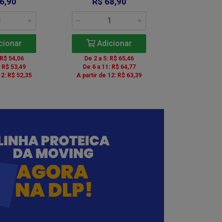
6,90
R$ 68,90
R$ 6
cionar
Adicionar
Adic
 R$ 54,06
De 2 a 5: R$ 65,46
De 2 a 5: 
: R$ 53,49
De 6 a 11: R$ 64,77
De 6 a 11:
12: R$ 52,35
A partir de 12: R$ 63,39
A partir de 1