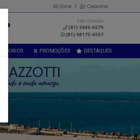
|
Entrar
Cadastrar
Fale Conosco
0
(81) 3445-6579
(81) 98175-4597
ESSORIOS
PROMOÇÕES
DESTAQUES