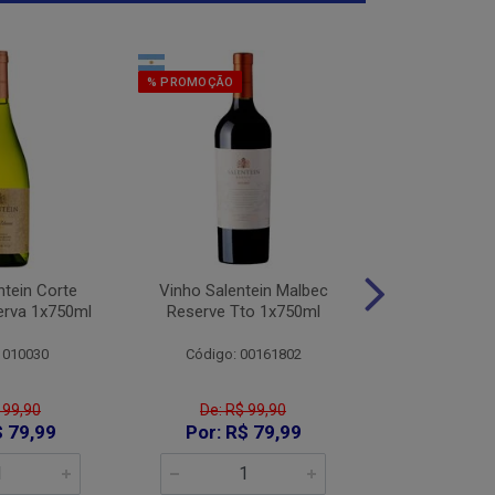
% PROMOÇÃO
% PROMOÇÃO
ntein Corte
Vinho Salentein Malbec
Vinho Salent
erva 1x750ml
Reserve Tto 1x750ml
Tintas Res
1x75
 010030
Código: 00161802
Código:
 99,90
De: R$ 99,90
De: R$
$ 79,99
Por: R$ 79,99
Por: R$