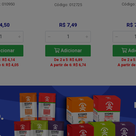
: 010950
Código:
Código: 012725
4,50
R$ 7,49
R$ 
cionar
Adicionar
Adi
: R$ 4,14
De 2 a 5: R$ 6,89
De 2 a 5
e 6: R$ 4,05
A partir de 6: R$ 6,74
A partir de