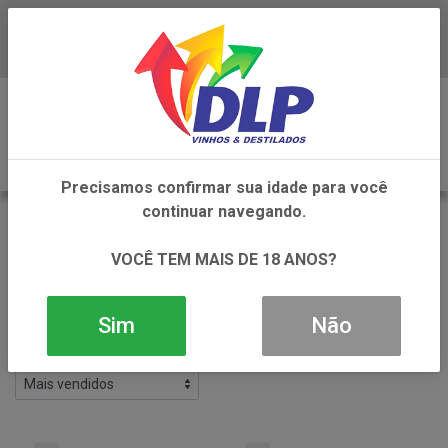
Baixe já o APP da DLP Vinhos
0
Precisamos confirmar sua idade para você
continuar navegando.
BRUSCHETTE
VOLTAR
VOCÊ TEM MAIS DE 18 ANOS?
INÍCIO
ALIMENTOS
BRUSCHETTE
Filtros
Sim
Não
6 produtos ordenados por: