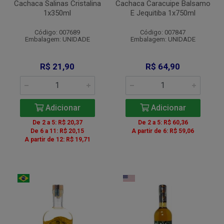
Cachaca Salinas Cristalina
Cachaca Caracuipe Balsamo
1x350ml
E Jequitiba 1x750ml
Código: 007689
Código: 007847
Embalagem: UNIDADE
Embalagem: UNIDADE
R$ 21,90
R$ 64,90
Adicionar
Adicionar
De 2 a 5: R$ 20,37
De 2 a 5: R$ 60,36
De 6 a 11: R$ 20,15
A partir de 6: R$ 59,06
A partir de 12: R$ 19,71