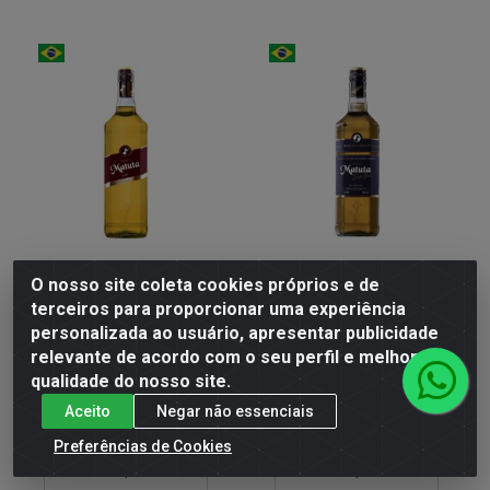
O nosso site coleta cookies próprios e de
Cachaca Matuta Balsamo
Cachaca Matuta Single Blend
terceiros para proporcionar uma experiência
1x1000ml
1x1000ml
personalizada ao usuário, apresentar publicidade
relevante de acordo com o seu perfil e melhorar a
Código: 008246
Código: 008247
Embalagem: UNIDADE
Embalagem: UNIDADE
qualidade do nosso site.
Aceito
Negar não essenciais
R$ 37,90
R$ 74,90
Preferências de Cookies