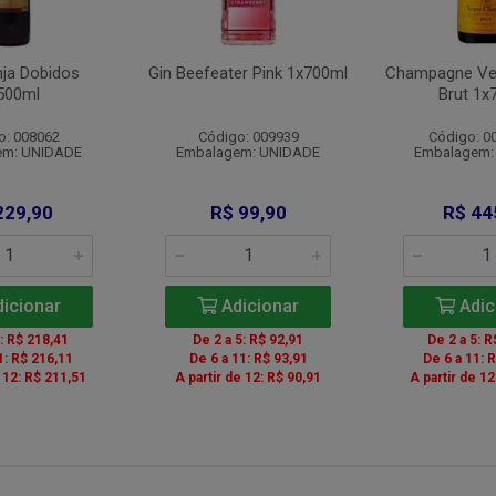
nja Dobidos
Gin Beefeater Pink 1x700ml
Champagne Veu
500ml
Brut 1x
o: 008062
Código: 009939
Código: 0
em: UNIDADE
Embalagem: UNIDADE
Embalagem:
229,90
R$ 99,90
R$ 44
icionar
Adicionar
Adic
5: R$ 218,41
De 2 a 5: R$ 92,91
De 2 a 5: R
1: R$ 216,11
De 6 a 11: R$ 93,91
De 6 a 11: 
e 12: R$ 211,51
A partir de 12: R$ 90,91
A partir de 12