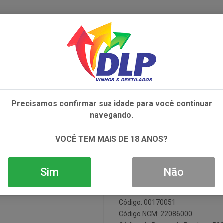
IVOS
NÃO ALCOÓLICOS
ALIMENTOS
AC
Precisamos confirmar sua idade para você continuar
RE PURE 1X700ML
navegando.
Vodka Belvede
VOCÊ TEM MAIS DE 18 ANOS?
Sim
Não
Em Estoque
Código: 00170051
Código NCM: 22086000