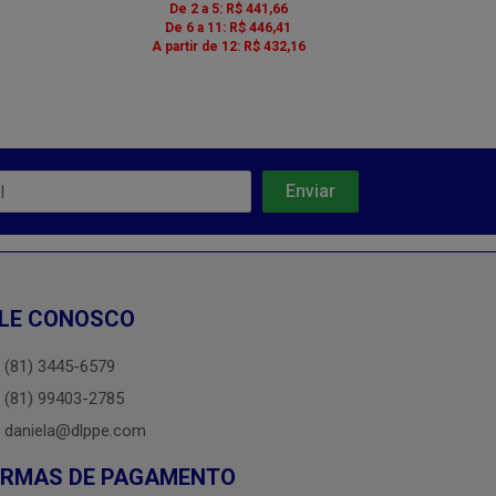
De 2 a 5: R$ 441,66
De 2 a 5: R$ 
De 6 a 11: R$ 446,41
De 6 a 11: R$
A partir de 12: R$ 432,16
A partir de 12: 
LE CONOSCO
(81) 3445-6579
(81) 99403-2785
daniela@dlppe.com
ORMAS DE PAGAMENTO