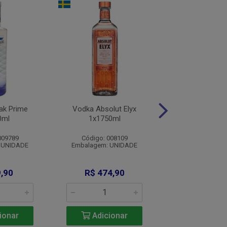
ak Prime
Vodka Absolut Elyx
Vodka Smirnof
0ml
1x1750ml
1x269m
009789
Código: 008109
Código: 012
 UNIDADE
Embalagem: UNIDADE
Embalagem: U
,90
R$ 474,90
R$ 9,9
ionar
Adicionar
Adicio