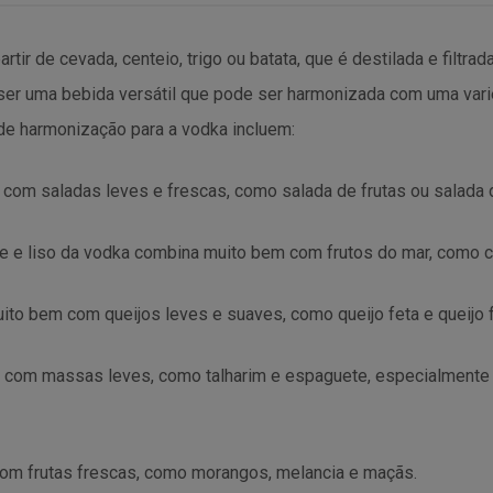
artir de cevada, centeio, trigo ou batata, que é destilada e filt
r ser uma bebida versátil que pode ser harmonizada com uma va
de harmonização para a vodka incluem:
com saladas leves e frescas, como salada de frutas ou salada
ve e liso da vodka combina muito bem com frutos do mar, como ca
to bem com queijos leves e suaves, como queijo feta e queijo 
 com massas leves, como talharim e espaguete, especialment
com frutas frescas, como morangos, melancia e maçãs.