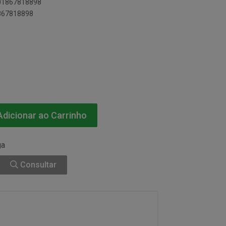
901867818898
1867818898
dicionar ao Carrinho
ga
Consultar