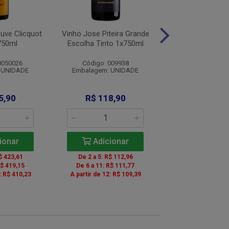
ve Clicquot
Vinho Jose Piteira Grande
Espumante Freix
750ml
Escolha Tinto 1x750ml
Rose 1x75
0050026
Código: 009938
Código: 007
 UNIDADE
Embalagem: UNIDADE
Embalagem: U
5,90
R$ 118,90
R$ 79,9
ionar
Adicionar
Adicio
$ 423,61
De 2 a 5: R$ 112,96
De 3 a 5: R$ 
R$ 419,15
De 6 a 11: R$ 111,77
De 6 a 11: R$ 
: R$ 410,23
A partir de 12: R$ 109,39
A partir de 12: 