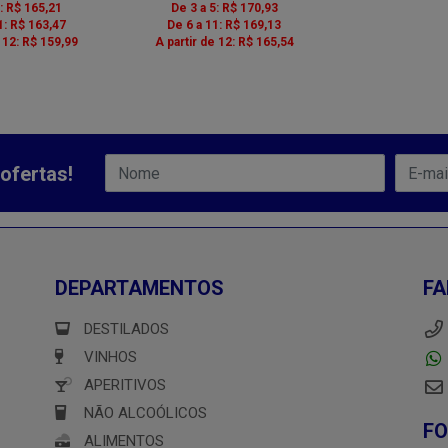
5: R$ 165,21
De 3 a 5: R$ 170,93
1: R$ 163,47
De 6 a 11: R$ 169,13
e 12: R$ 159,99
A partir de 12: R$ 165,54
ofertas!
DEPARTAMENTOS
FA
DESTILADOS
VINHOS
APERITIVOS
NÃO ALCOÓLICOS
F
ALIMENTOS