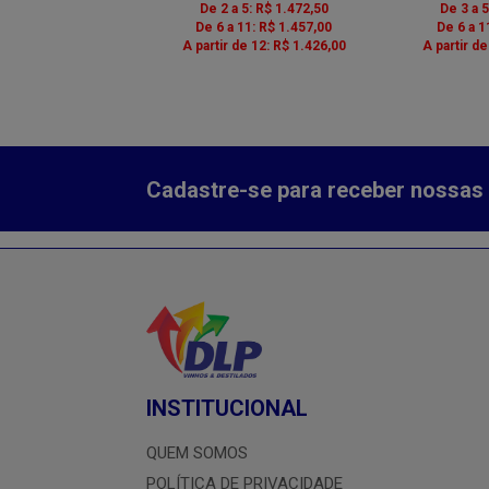
 a 5: R$ 69,66
De 2 a 5: R$ 1.472,50
De 3 a 
 a 11: R$ 70,41
De 6 a 11: R$ 1.457,00
De 6 a 1
r de 12: R$ 68,16
A partir de 12: R$ 1.426,00
A partir d
Cadastre-se para receber nossas 
INSTITUCIONAL
QUEM SOMOS
POLÍTICA DE PRIVACIDADE