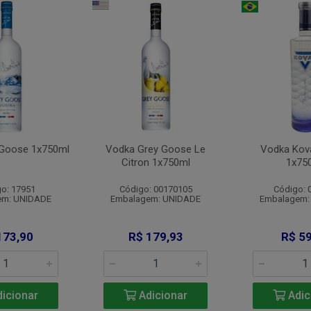
 Goose 1x750ml
Vodka Grey Goose Le
Vodka Kov
Citron 1x750ml
1x75
o: 17951
Código: 00170105
Código: 
em: UNIDADE
Embalagem: UNIDADE
Embalagem:
173,90
R$ 179,93
R$ 59
icionar
Adicionar
Adic