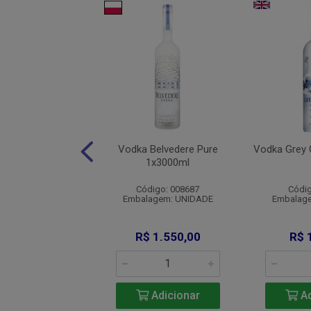
Wodka Wyborowa
Vodka Belvedere Pure
Vodka Grey
1x750ml
1x3000ml
digo: 007125
Código: 008687
Códig
agem: UNIDADE
Embalagem: UNIDADE
Embalag
R$ 74,90
R$ 1.550,00
R$ 
Adicionar
Adicionar
Ad