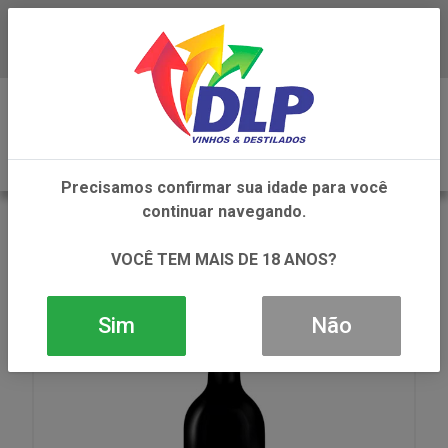
Baixe já o APP da DLP Vinhos
0
Precisamos confirmar sua idade para você
continuar navegando.
VOLTAR
INÍCIO
VINHOS
VINHO
VINHO VICENTE FARIA LOLITA TINTO 1X750ML
VOCÊ TEM MAIS DE 18 ANOS?
Sim
Não