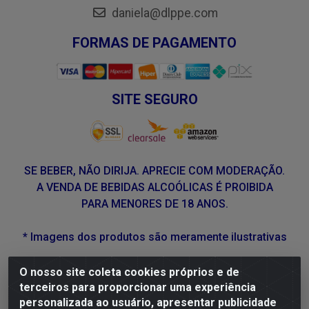
daniela@dlppe.com
FORMAS DE PAGAMENTO
SITE SEGURO
SE BEBER, NÃO DIRIJA. APRECIE COM MODERAÇÃO.
A VENDA DE BEBIDAS ALCOÓLICAS É PROIBIDA
PARA MENORES DE 18 ANOS.
* Imagens dos produtos são meramente ilustrativas
O nosso site coleta cookies próprios e de
DLP Vinhos - Av. Engenheiro Abdias de Carvalho, 962 -
terceiros para proporcionar uma experiência
Torrões, Recife/PE - CEP 50.640-525 - CNPJ
personalizada ao usuário, apresentar publicidade