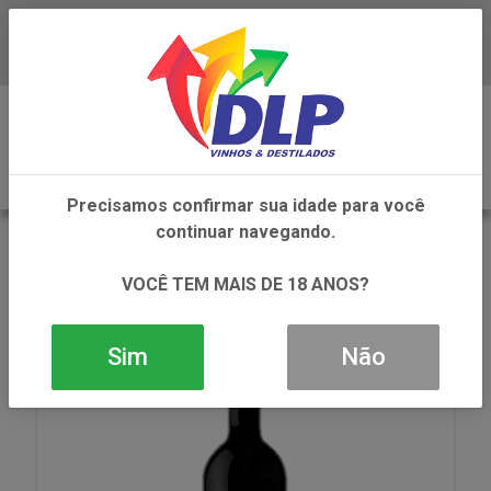
Baixe já o APP da DLP Vinhos
0
Precisamos confirmar sua idade para você
continuar navegando.
VOLTAR
INÍCIO
VINHOS
VINHO
VINHO TRINCA BOLOTAS TINTO 1X750ML
VOCÊ TEM MAIS DE 18 ANOS?
Sim
Não