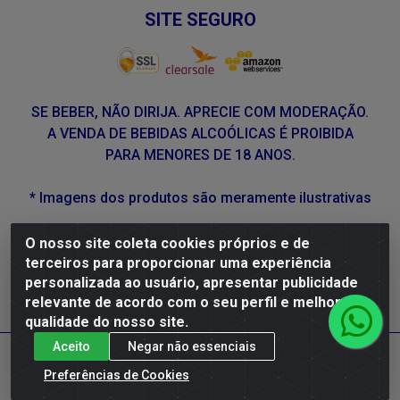
SITE SEGURO
SE BEBER, NÃO DIRIJA. APRECIE COM MODERAÇÃO.
A VENDA DE BEBIDAS ALCOÓLICAS É PROIBIDA
PARA MENORES DE 18 ANOS.
* Imagens dos produtos são meramente ilustrativas
O nosso site coleta cookies próprios e de
DLP Vinhos - Av. Engenheiro Abdias de Carvalho, 962 -
terceiros para proporcionar uma experiência
Torrões, Recife/PE - CEP 50.640-525 - CNPJ
personalizada ao usuário, apresentar publicidade
05.429.222/0001-48
relevante de acordo com o seu perfil e melhorar a
qualidade do nosso site.
Aceito
Negar não essenciais
Preferências de Cookies