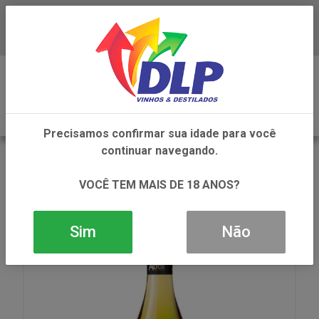
Baixe já o APP da DLP Vinhos
0
Precisamos confirmar sua idade para você
continuar navegando.
VOLTAR
INÍCIO
VINHOS
VINHO
VINHO TERRAZAS ALTOS DEL PLATA CHARDONNAY
VOCÊ TEM MAIS DE 18 ANOS?
1X750ML
Sim
Não