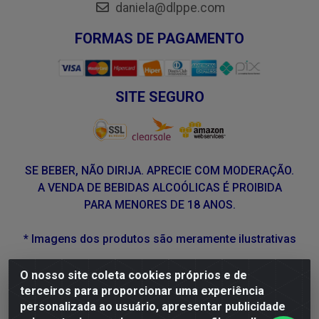
daniela@dlppe.com
FORMAS DE PAGAMENTO
SITE SEGURO
SE BEBER, NÃO DIRIJA. APRECIE COM MODERAÇÃO.
A VENDA DE BEBIDAS ALCOÓLICAS É PROIBIDA
PARA MENORES DE 18 ANOS.
* Imagens dos produtos são meramente ilustrativas
O nosso site coleta cookies próprios e de
DLP Vinhos - Av. Engenheiro Abdias de Carvalho, 962 -
terceiros para proporcionar uma experiência
Torrões, Recife/PE - CEP 50.640-525 - CNPJ
personalizada ao usuário, apresentar publicidade
05.429.222/0001-48