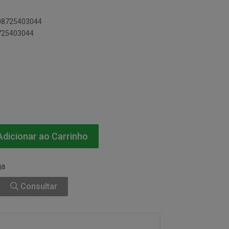
808725403044
8725403044
dicionar ao Carrinho
ga
Consultar