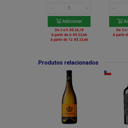
Adicionar
Adicionar
Ad
 a 5: R$ 14,16
De 2 a 5: R$ 24,18
De 3 a 
 a 11: R$ 14,01
A partir de 6: R$ 23,66
A partir 
r de 12: R$ 13,71
A partir de 12: R$ 23,66
Produtos relacionados