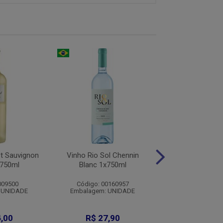
et Sauvignon
Vinho Rio Sol Chennin
Licor Stock Crem
x750ml
Blanc 1x750ml
1x720m
009500
Código: 00160957
Código: 204
 UNIDADE
Embalagem: UNIDADE
Embalagem: U
,00
R$ 27,90
R$ 56,9