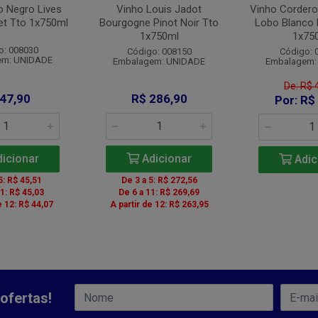
o Negro Lives
Vinho Louis Jadot
Vinho Cordero
et Tto 1x750ml
Bourgogne Pinot Noir Tto
Lobo Blanco 
1x750ml
1x75
o: 008030
Código: 008150
Código: 
em: UNIDADE
Embalagem: UNIDADE
Embalagem:
De: R$ 
 47,90
R$ 286,90
Por: R$
icionar
Adicionar
Adic
5: R$ 45,51
De 3 a 5: R$ 272,56
11: R$ 45,03
De 6 a 11: R$ 269,69
e 12: R$ 44,07
A partir de 12: R$ 263,95
ofertas!