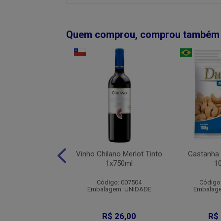
Quem comprou, comprou também
Matuta Umburana
Vinho Chilano Merlot Tinto
Castanha 
1x300ml
1x750ml
1
digo: 008121
Código: 007504
Código
agem: UNIDADE
Embalagem: UNIDADE
Embalag
R$ 14,90
R$ 26,00
R$