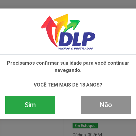
IVOS
NÃO ALCOÓLICOS
ALIMENTOS
AC
Precisamos confirmar sua idade para você continuar
UVIGNON BLANC 1X750ML
navegando.
Vinho Tantehu
VOCÊ TEM MAIS DE 18 ANOS?
1x750ml
Sim
Não
Em Estoque
Código: 007664