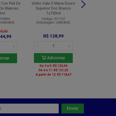
 Con Piel De
Vinho Vale D Maria Douro
Vinho Petit Vega
De Blancas
Superior Doc Branco
Reserva Tinto 
0ml
1x750ml
Código: 010
010094
Código: 011157
Embalagem: U
 UNIDADE
Embalagem: UNIDADE
49,90
R$ 128,99
R$ 316,
 44,99
Adicionar
Adicio
ionar
De 3 a 5: R$ 122,54
De 2 a 5: R$ 3
De 6 a 11: R$ 121,25
De 6 a 11: R$ 
A partir de 12: R$ 118,67
A partir de 12: R