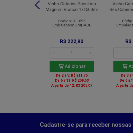
andra Esporao Bco
Vinho Catarina Bacalhoa
Vinho Gat
1x750ml
Magnum Branco 1x1500ml
Res Cabern
igo: 00160606
Código: 011697
Códig
agem: UNIDADE
Embalagem: UNIDADE
Embalag
R$ 37,90
R$ 222,90
R$
Adicionar
Adicionar
Ad
 a 5: R$ 36,01
De 2 a 5: R$ 211,76
De 3 a 
 a 11: R$ 35,25
De 6 a 11: R$ 209,53
De 6 a 
r de 12: R$ 34,87
A partir de 12: R$ 205,07
A partir d
Cadastre-se para receber nossas 