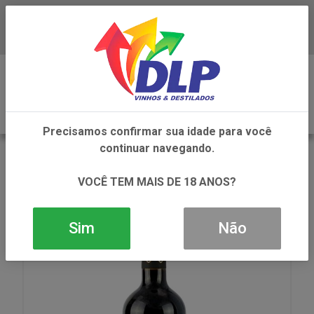
Baixe já o APP da DLP Vinhos
0
Precisamos confirmar sua idade para você
continuar navegando.
VOLTAR
INÍCIO
VINHOS
VINHO
VINHO SANGIOVESE TOSCANA CAPARZO TINTO
VOCÊ TEM MAIS DE 18 ANOS?
1X750ML
Sim
Não