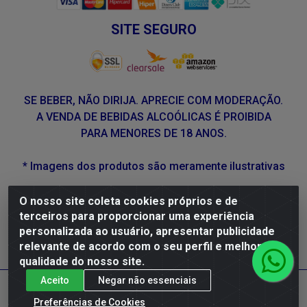
SITE SEGURO
SE BEBER, NÃO DIRIJA. APRECIE COM MODERAÇÃO.
A VENDA DE BEBIDAS ALCOÓLICAS É PROIBIDA
PARA MENORES DE 18 ANOS.
* Imagens dos produtos são meramente ilustrativas
O nosso site coleta cookies próprios e de
DLP Vinhos - Av. Engenheiro Abdias de Carvalho, 962 -
terceiros para proporcionar uma experiência
Torrões, Recife/PE - CEP 50.640-525 - CNPJ
personalizada ao usuário, apresentar publicidade
05.429.222/0001-48
relevante de acordo com o seu perfil e melhorar a
qualidade do nosso site.
Aceito
Negar não essenciais
Preferências de Cookies