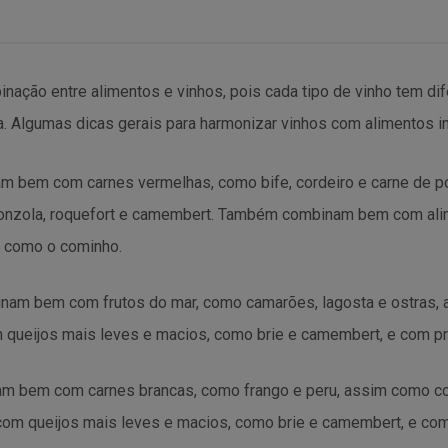
nação entre alimentos e vinhos, pois cada tipo de vinho tem di
a. Algumas dicas gerais para harmonizar vinhos com alimentos i
am bem com carnes vermelhas, como bife, cordeiro e carne de 
onzola, roquefort e camembert. Também combinam bem com ali
 como o cominho.
inam bem com frutos do mar, como camarões, lagosta e ostras,
ueijos mais leves e macios, como brie e camembert, e com pr
am bem com carnes brancas, como frango e peru, assim como c
m queijos mais leves e macios, como brie e camembert, e com