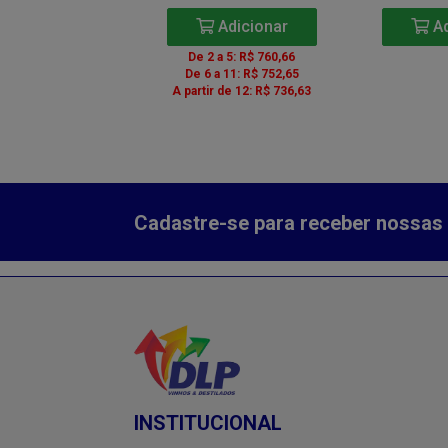
Adicionar
Adicionar
Ad
 a 5: R$ 48,36
De 2 a 5: R$ 760,66
 a 11: R$ 47,85
De 6 a 11: R$ 752,65
r de 12: R$ 46,83
A partir de 12: R$ 736,63
Cadastre-se para receber nossas 
INSTITUCIONAL