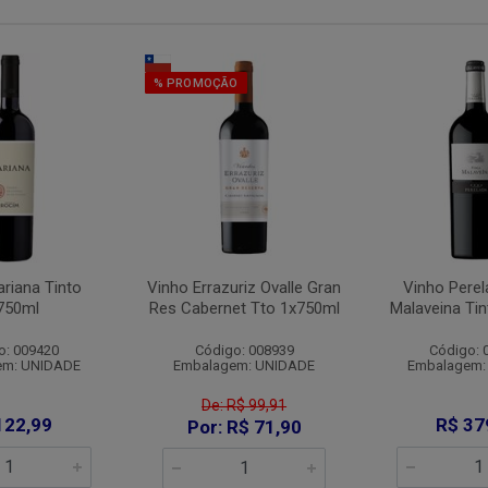
% PROMOÇÃO
riana Tinto
Vinho Errazuriz Ovalle Gran
Vinho Perel
750ml
Res Cabernet Tto 1x750ml
Malaveina Ti
o: 009420
Código: 008939
Código: 
em: UNIDADE
Embalagem: UNIDADE
Embalagem:
De: R$ 99,91
122,99
R$ 37
Por: R$ 71,90