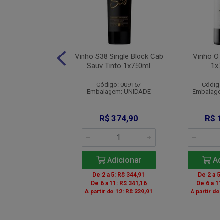
Mariana Branco
Vinho S38 Single Block Cab
Vinho O
1x750ml
Sauv Tinto 1x750ml
1x
digo: 009421
Código: 009157
Códig
agem: UNIDADE
Embalagem: UNIDADE
Embalag
$ 121,90
R$ 374,90
R$ 
Adicionar
Adicionar
Ad
De 2 a 5: R$ 344,91
De 2 a 
De 6 a 11: R$ 341,16
De 6 a 1
A partir de 12: R$ 329,91
A partir d