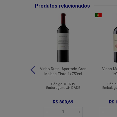
Produtos relacionados
lle Petrito Rosso
Vinho Rutini Apartado Gran
Vinho Ma
a Tto 1x750ml
Malbec Tinto 1x750ml
1x
digo: 007056
Código: 010719
Códig
agem: UNIDADE
Embalagem: UNIDADE
Embalag
R$ 50,90
R$ 800,69
R$ 