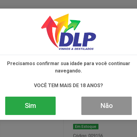
IVOS
NÃO ALCOÓLICOS
ALIMENTOS
AC
Precisamos confirmar sua idade para você continuar
OCK CARMENERE TINTO 1X750ML
navegando.
Vinho S7 Sing
VOCÊ TEM MAIS DE 18 ANOS?
Tinto 1x750ml
Sim
Não
Em Estoque
Código: 009156