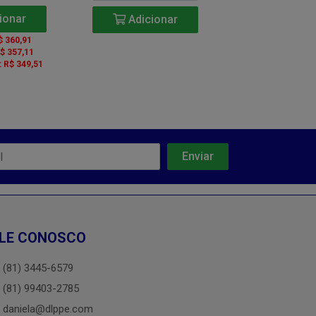
ionar
Adicio
Adicionar
$ 360,91
De 2 a 5: R$ 
R$ 357,11
De 6 a 11: R$ 
: R$ 349,51
A partir de 12: 
LE CONOSCO
(81) 3445-6579
(81) 99403-2785
daniela@dlppe.com