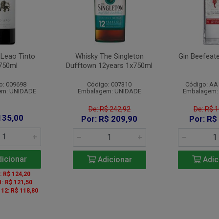
 Leao Tinto
Whisky The Singleton
Gin Beefeat
750ml
Dufftown 12years 1x750ml
o: 009698
Código: 007310
Código: AA
em: UNIDADE
Embalagem: UNIDADE
Embalagem:
De: R$ 242,92
De: R$ 
135,00
Por: R$ 209,90
Por: R$
icionar
Adicionar
Adic
5: R$ 124,20
1: R$ 121,50
e 12: R$ 118,80