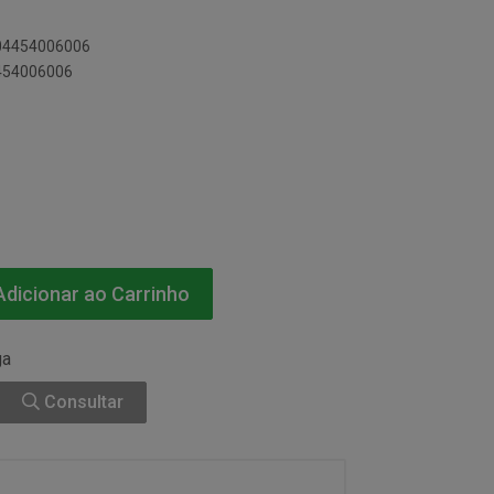
804454006006
4454006006
dicionar ao Carrinho
ga
Consultar