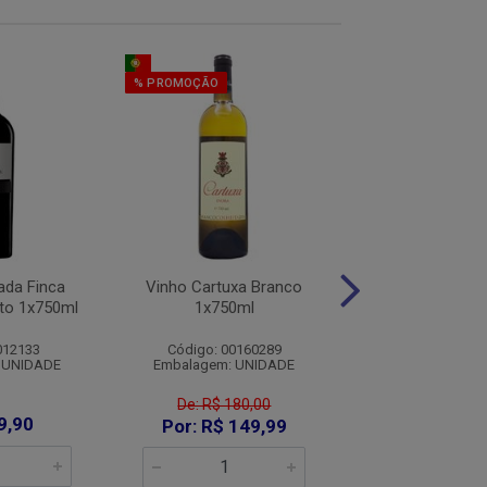
% PROMOÇÃO
ada Finca
Vinho Cartuxa Branco
Vinho Portas 
nto 1x750ml
1x750ml
Branco 1x7
012133
Código: 00160289
Código: 006
 UNIDADE
Embalagem: UNIDADE
Embalagem: U
De: R$ 180,00
9,90
R$ 34,9
Por: R$ 149,99