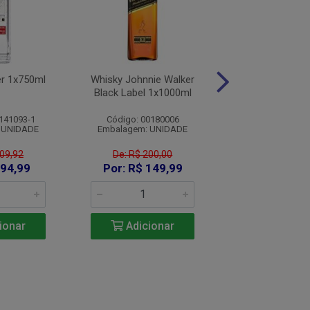
er 1x750ml
Whisky Johnnie Walker
Vinho Domus
Black Label 1x1000ml
Cabernet Sauvg
1x750m
141093-1
Código: 00180006
Código: 008
 UNIDADE
Embalagem: UNIDADE
Embalagem: U
109,92
De: R$ 200,00
R$ 845,
 94,99
Por: R$ 149,99
Adicio
ionar
Adicionar
De 2 a 5: R$ 8
De 6 a 11: R$ 
A partir de 12: R