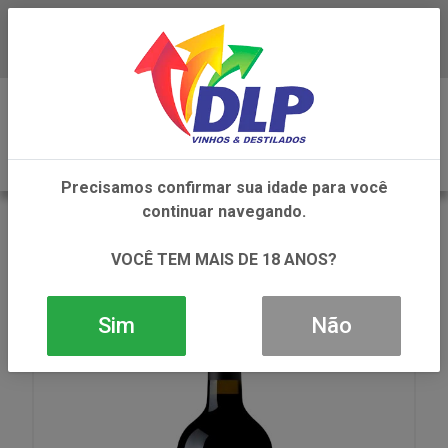
Baixe já o APP da DLP Vinhos
0
Precisamos confirmar sua idade para você
continuar navegando.
VOLTAR
INÍCIO
VINHOS
VINHO
VINHO RUTINI COLECCION CABERNET MERLOT TTO
VOCÊ TEM MAIS DE 18 ANOS?
1X750ML
Sim
Não