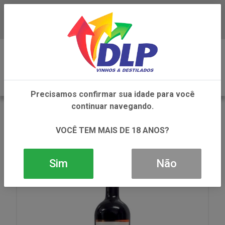
Baixe já o APP da DLP Vinhos
0
Precisamos confirmar sua idade para você
continuar navegando.
VOLTAR
INÍCIO
VINHOS
VINHO
VINHO RIO SOL GRAN RESERVA TOURIGA 1X750ML
VOCÊ TEM MAIS DE 18 ANOS?
Sim
Não