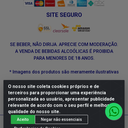
SITE SEGURO
SE BEBER, NÃO DIRIJA. APRECIE COM MODERAÇÃO.
A VENDA DE BEBIDAS ALCOÓLICAS É PROIBIDA
PARA MENORES DE 18 ANOS.
* Imagens dos produtos são meramente ilustrativas
O nosso site coleta cookies próprios e de
DLP Vinhos - Av. Engenheiro Abdias de Carvalho, 962 -
terceiros para proporcionar uma experiência
Torrões, Recife/PE - CEP 50.640-525 - CNPJ
personalizada ao usuário, apresentar publicidade
05.429.222/0001-48
relevante de acordo com o seu perfil e melhorar a
qualidade do nosso site.
Aceito
Negar não essenciais