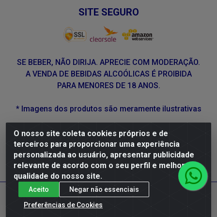
SITE SEGURO
SE BEBER, NÃO DIRIJA. APRECIE COM MODERAÇÃO.
A VENDA DE BEBIDAS ALCOÓLICAS É PROIBIDA
PARA MENORES DE 18 ANOS.
* Imagens dos produtos são meramente ilustrativas
O nosso site coleta cookies próprios e de
DLP Vinhos - Av. Engenheiro Abdias de Carvalho, 962 -
terceiros para proporcionar uma experiência
Torrões, Recife/PE - CEP 50.640-525 - CNPJ
personalizada ao usuário, apresentar publicidade
05.429.222/0001-48
relevante de acordo com o seu perfil e melhorar a
qualidade do nosso site.
Aceito
Negar não essenciais
Preferências de Cookies