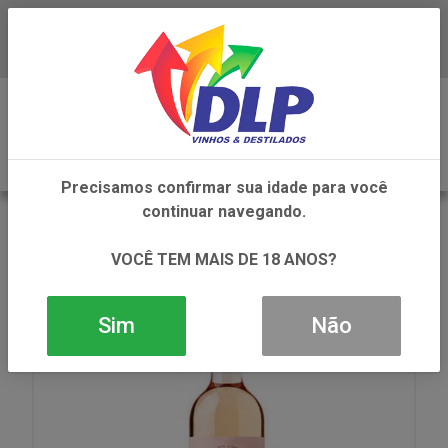
Baixe já o APP da DLP Vinhos
0
Precisamos confirmar sua idade para você
continuar navegando.
VOLTAR
INÍCIO
VINHOS
VINHO
VINHO NATURELLE ROSE SUAVE 1X750ML
VOCÊ TEM MAIS DE 18 ANOS?
Sim
Não