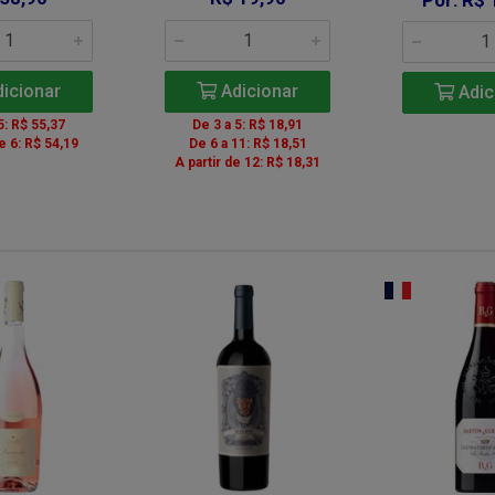
Por: R$ 
icionar
Adicionar
Adic
5: R$ 55,37
De 3 a 5: R$ 18,91
de 6: R$ 54,19
De 6 a 11: R$ 18,51
A partir de 12: R$ 18,31