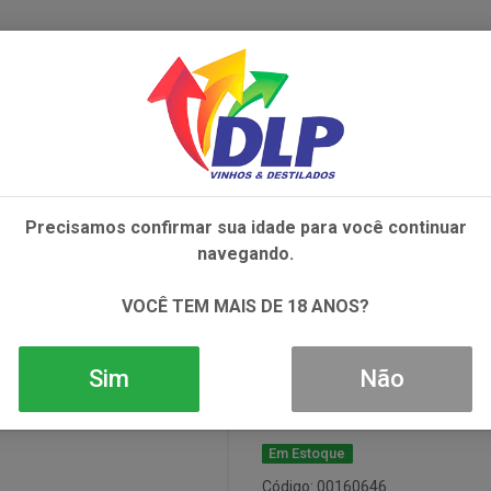
IVOS
NÃO ALCOÓLICOS
ALIMENTOS
AC
Precisamos confirmar sua idade para você continuar
VA MERLOT 1X750ML
navegando.
Vinho Miolo R
VOCÊ TEM MAIS DE 18 ANOS?
1x750ml
Sim
Não
Em Estoque
Código: 00160646