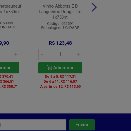
Chateauneuf
Vinho Abbotts E D
Vinho Zanott
to 1x750ml
Languedoc Rouge Tto
Reserva Chardo
1x750ml
1x750m
0160088
Código: 012591
Código: 012
 UNIDADE
Embalagem: UNIDADE
Embalagem: U
9,90
R$ 123,48
R$ 251,
ionar
Adicionar
Adicio
$ 370,41
De 2 a 5: R$ 117,31
De 2 a 5: R$ 2
R$ 366,51
De 6 a 11: R$ 116,07
De 6 a 11: R$ 
: R$ 358,71
A partir de 12: R$ 113,60
A partir de 12: R