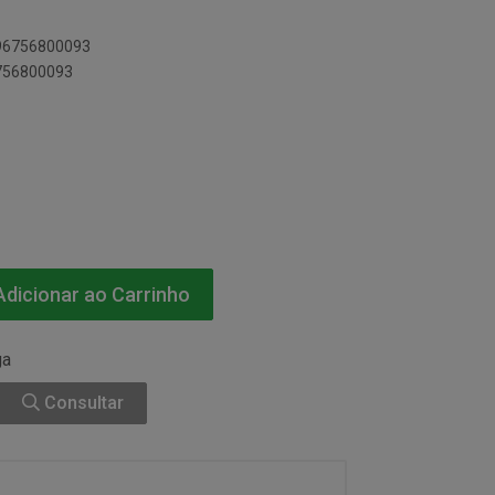
896756800093
6756800093
dicionar ao Carrinho
ga
Consultar