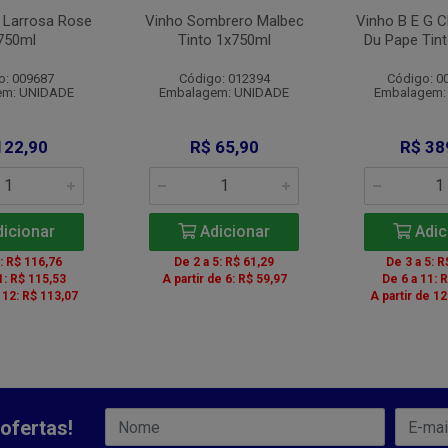
i Larrosa Rose
Vinho Sombrero Malbec
Vinho B E G 
750ml
Tinto 1x750ml
Du Pape Tin
o: 009687
Código: 012394
Código: 0
em: UNIDADE
Embalagem: UNIDADE
Embalagem:
122,90
R$ 65,90
R$ 38
icionar
Adicionar
Adic
5: R$ 116,76
De 2 a 5: R$ 61,29
De 3 a 5: R
1: R$ 115,53
A partir de 6: R$ 59,97
De 6 a 11: 
e 12: R$ 113,07
A partir de 12
ofertas!