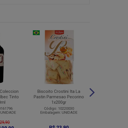
 Coleccion
Biscoito Crostini Ita La
Bebida Mista Smi
lbec Tinto
Pastin Parmesao Pecorino
Lata 1x26
0ml
1x200gr
Código: 7168
0161796
Código: 10220030
Embalagem: U
 UNIDADE
Embalagem: UNIDADE
129,90
R$ 23,90
R$ 5,5