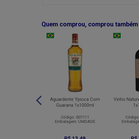
Quem comprou, comprou também
ndez Vous Merlot
Aguardente Ypioca Com
Vinho Nature
rnet 1x750ml
Guarana 1x1000ml
1x
digo: 008380
Código: 007111
Código
agem: UNIDADE
Embalagem: UNIDADE
Embalag
$ 112,90
R$ 13,49
R$