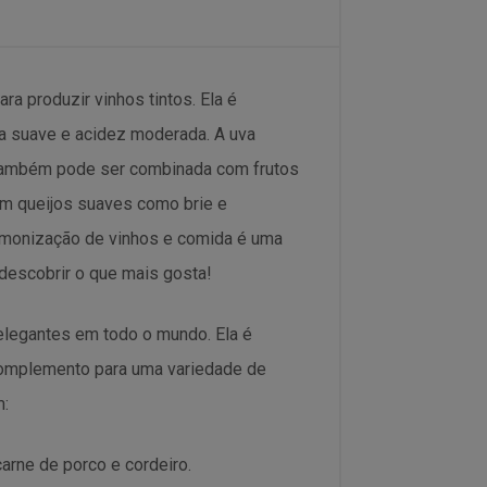
ra produzir vinhos tintos. Ela é
ra suave e acidez moderada. A uva
s também pode ser combinada com frutos
em queijos suaves como brie e
rmonização de vinhos e comida é uma
descobrir o que mais gosta!
 elegantes em todo o mundo. Ela é
 complemento para uma variedade de
m:
arne de porco e cordeiro.