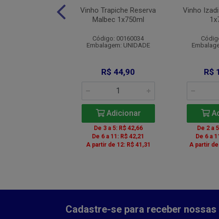
chebin Bourgogne
Vinho Trapiche Reserva
Vinho Izad
oir Tto 1x750ml
Malbec 1x750ml
1x
digo: 012161
Código: 00160034
Códig
agem: UNIDADE
Embalagem: UNIDADE
Embalag
$ 187,99
R$ 44,90
R$ 
Adicionar
Adicionar
Ad
 a 5: R$ 178,59
De 3 a 5: R$ 42,66
De 2 a 
a 11: R$ 176,71
De 6 a 11: R$ 42,21
De 6 a 1
r de 12: R$ 172,95
A partir de 12: R$ 41,31
A partir d
Cadastre-se para receber nossas 