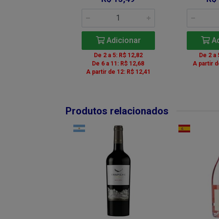
Adicionar
Adicionar
Ad
De 2 a 5: R$ 12,82
De 2 a 
De 6 a 11: R$ 12,68
A partir 
A partir de 12: R$ 12,41
Produtos relacionados