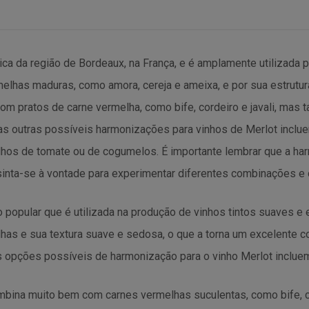
ca da região de Bordeaux, na França, e é amplamente utilizada pa
melhas maduras, como amora, cereja e ameixa, e por sua estrutu
om pratos de carne vermelha, como bife, cordeiro e javali, ma
as outras possíveis harmonizações para vinhos de Merlot inclu
os de tomate ou de cogumelos. É importante lembrar que a ha
sinta-se à vontade para experimentar diferentes combinações e 
to popular que é utilizada na produção de vinhos tintos suaves e
lhas e sua textura suave e sedosa, o que a torna um excelente
opções possíveis de harmonização para o vinho Merlot inclue
mbina muito bem com carnes vermelhas suculentas, como bife, c