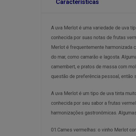
Características
A uva Merlot é uma variedade de uva típi
conhecida por suas notas de frutas ver
Merlot é frequentemente harmonizada c
do mar, como camarão e lagosta. Algum
camembert, e pratos de massa com molh
questão de preferência pessoal, então 
A uva Merlot é um tipo de uva tinta mui
conhecida por seu sabor a frutas verme
harmonizações gastronômicas. Algumas 
01.Carnes vermelhas: o vinho Merlot co