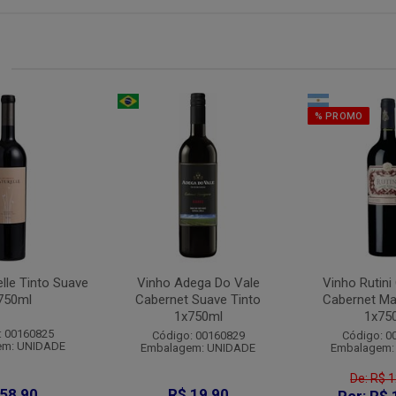
% PROMO
lle Tinto Suave
Vinho Adega Do Vale
Vinho Rutini
750ml
Cabernet Suave Tinto
Cabernet Ma
1x750ml
1x75
: 00160825
Código: 00160829
Código: 0
em: UNIDADE
Embalagem: UNIDADE
Embalagem:
De: R$ 
 58,90
R$ 19,90