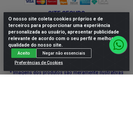
SITE SEGURO
O nosso site coleta cookies próprios e de
terceiros para proporcionar uma experiência
personalizada ao usuário, apresentar publicidade
relevante de acordo com o seu perfil e melhorar a
SE BEBER, NÃO DIRIJA. APRECIE COM MODERAÇÃO.
qualidade do nosso site.
A VENDA DE BEBIDAS ALCOÓLICAS É PROIBIDA
Aceito
Negar não essenciais
PARA MENORES DE 18 ANOS.
Preferências de Cookies
* Imagens dos produtos são meramente ilustrativas
DLP Vinhos - Av. Engenheiro Abdias de Carvalho, 962 -
Torrões, Recife/PE - CEP 50.640-525 - CNPJ
05.429.222/0001-48