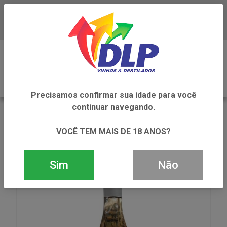
Baixe já o APP da DLP Vinhos
0
Precisamos confirmar sua idade para você
continuar navegando.
VOLTAR
INÍCIO
VINHOS
VINHO
VINHO MARCUS JAMES RESERVADO ROSE MEIO SECO
VOCÊ TEM MAIS DE 18 ANOS?
1X750ML
Sim
Não