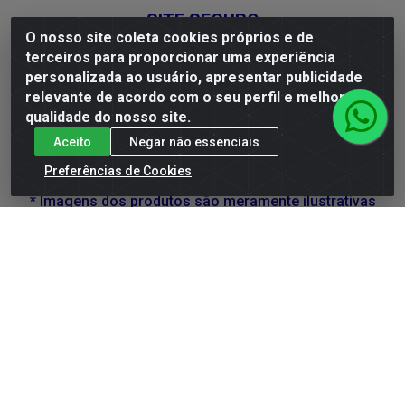
SITE SEGURO
O nosso site coleta cookies próprios e de
terceiros para proporcionar uma experiência
personalizada ao usuário, apresentar publicidade
relevante de acordo com o seu perfil e melhorar a
SE BEBER, NÃO DIRIJA. APRECIE COM MODERAÇÃO.
qualidade do nosso site.
A VENDA DE BEBIDAS ALCOÓLICAS É PROIBIDA
Aceito
Negar não essenciais
PARA MENORES DE 18 ANOS.
Preferências de Cookies
* Imagens dos produtos são meramente ilustrativas
DLP Vinhos - Av. Engenheiro Abdias de Carvalho, 962 -
Torrões, Recife/PE - CEP 50.640-525 - CNPJ
05.429.222/0001-48