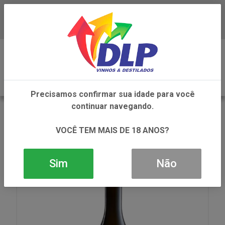
Baixe já o APP da DLP Vinhos
0
Precisamos confirmar sua idade para você
continuar navegando.
VOLTAR
INÍCIO
VINHOS
VINHO
VINHO MAD MOSER MM5 FURMINT BCO 1X750ML
VOCÊ TEM MAIS DE 18 ANOS?
Sim
Não