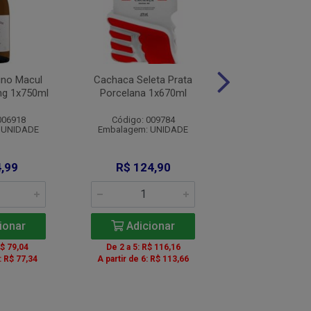
ino Macul
Cachaca Seleta Prata
Vinho San Jose 
ing 1x750ml
Porcelana 1x670ml
Carmenere 
006918
Código: 009784
Código: 0016
 UNIDADE
Embalagem: UNIDADE
Embalagem: U
,99
R$ 124,90
R$ 35,5
ionar
Adicionar
Adicio
R$ 79,04
De 2 a 5: R$ 116,16
De 2 a 5: R$ 
: R$ 77,34
A partir de 6: R$ 113,66
A partir de 6: R