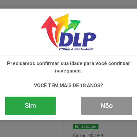
IVOS
NÃO ALCOÓLICOS
ALIMENTOS
AC
Precisamos confirmar sua idade para você continuar
IACONDI ROSSO 1X750ML
navegando.
Vinho Lambru
VOCÊ TEM MAIS DE 18 ANOS?
1x750ml
Sim
Não
Em Estoque
Código: 007769