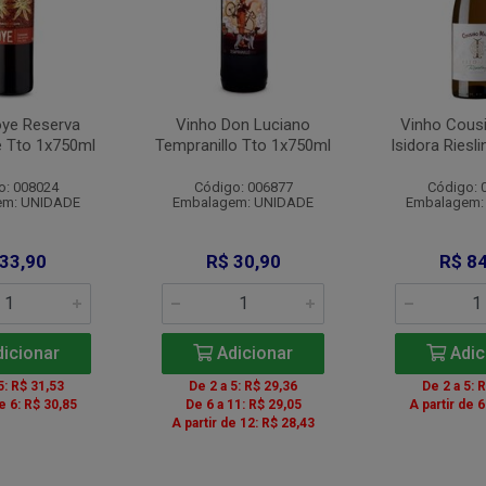
oye Reserva
Vinho Don Luciano
Vinho Cous
 Tto 1x750ml
Tempranillo Tto 1x750ml
Isidora Riesl
o: 008024
Código: 006877
Código: 
em: UNIDADE
Embalagem: UNIDADE
Embalagem:
 33,90
R$ 30,90
R$ 84
icionar
Adicionar
Adic
5: R$ 31,53
De 2 a 5: R$ 29,36
De 2 a 5: 
de 6: R$ 30,85
De 6 a 11: R$ 29,05
A partir de 6
A partir de 12: R$ 28,43