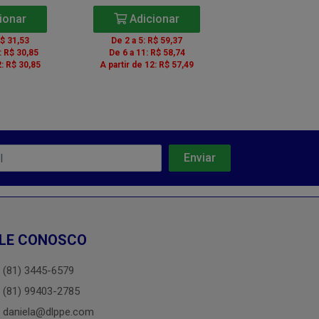
ionar
Adicionar
Adicio
R$ 31,53
De 2 a 5: R$ 59,37
De 3 a 5: R$ 1
: R$ 30,85
De 6 a 11: R$ 58,74
De 6 a 11: R$ 
2: R$ 30,85
A partir de 12: R$ 57,49
A partir de 12: R
LE CONOSCO
(81) 3445-6579
(81) 99403-2785
daniela@dlppe.com