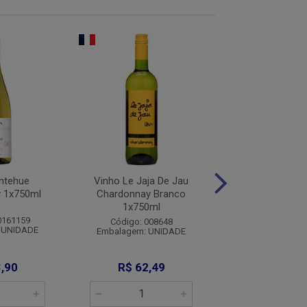
ntehue
Vinho Le Jaja De Jau
Vinho Alta Vist
 1x750ml
Chardonnay Branco
Cab Sauvgnon Tt
1x750ml
0161159
Código: 0016
Código: 008648
 UNIDADE
Embalagem: U
Embalagem: UNIDADE
,90
R$ 62,49
R$ 112,