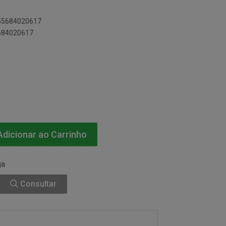
055684020617
5684020617
dicionar ao Carrinho
ga
Consultar