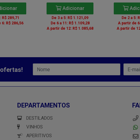
icionar
Adicionar
Adic
5: R$ 289,71
De 3 a 5: R$ 1.121,09
De 2 a 5: 
e 6: R$ 286,56
De 6 a 11: R$ 1.109,28
A partir de 6
A partir de 12: R$ 1.085,68
A partir de 1
ofertas!
DEPARTAMENTOS
FA
DESTILADOS
VINHOS
APERITIVOS