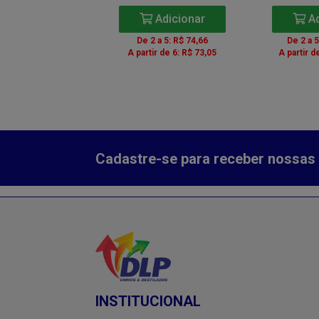
Adicionar
Adicionar
Ad
 a 5: R$ 24,18
De 2 a 5: R$ 74,66
De 2 a 
ir de 6: R$ 23,66
A partir de 6: R$ 73,05
A partir d
r de 12: R$ 23,66
Cadastre-se para receber nossas 
INSTITUCIONAL