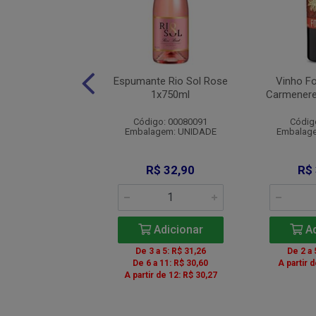
Lambrusco Villa
Espumante Rio Sol Rose
Vinho F
ia Amabile Tto
1x750ml
Carmenere
1x750ml
Código: 00080091
Códig
igo: 11045000
Embalagem: UNIDADE
Embalag
agem: UNIDADE
R$ 38,90
R$ 32,90
R$
Adicionar
Adicionar
Ad
 a 5: R$ 36,96
De 3 a 5: R$ 31,26
De 2 a 
 a 11: R$ 36,57
De 6 a 11: R$ 30,60
A partir 
r de 12: R$ 35,79
A partir de 12: R$ 30,27