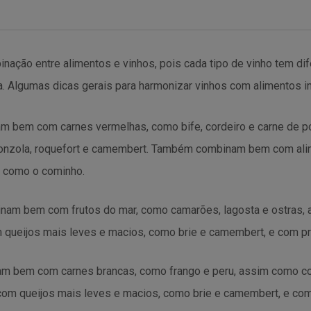
nação entre alimentos e vinhos, pois cada tipo de vinho tem di
a. Algumas dicas gerais para harmonizar vinhos com alimentos i
am bem com carnes vermelhas, como bife, cordeiro e carne de 
onzola, roquefort e camembert. Também combinam bem com ali
 como o cominho.
inam bem com frutos do mar, como camarões, lagosta e ostras,
ueijos mais leves e macios, como brie e camembert, e com pr
am bem com carnes brancas, como frango e peru, assim como c
m queijos mais leves e macios, como brie e camembert, e com