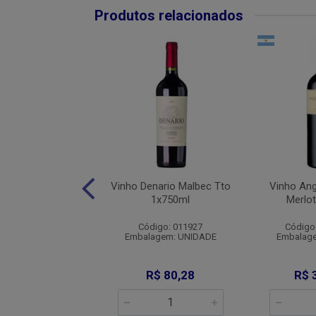
Produtos relacionados
 Chilano Pink
Vinho Denario Malbec Tto
Vinho Ang
ato 1x750ml
1x750ml
Merlo
digo: 007782
Código: 011927
Código
agem: UNIDADE
Embalagem: UNIDADE
Embalag
R$ 26,00
R$ 80,28
R$ 