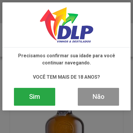
Baixe já o APP da DLP Vinhos
0
Precisamos confirmar sua idade para você
continuar navegando.
VOLTAR
INÍCIO
VINHOS
VINHO
VINHO KOPKE FINE WHITE BRANCO 1X750ML
VOCÊ TEM MAIS DE 18 ANOS?
Sim
Não