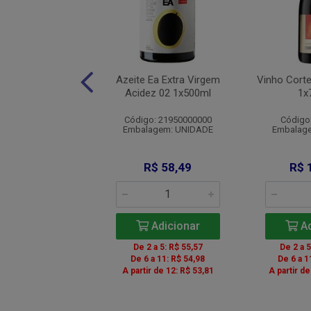
mayna Sauvgnon
Azeite Ea Extra Virgem
Vinho Cort
anc 1x750ml
Acidez 02 1x500ml
1x
igo: 00161605
Código: 21950000000
Código
agem: UNIDADE
Embalagem: UNIDADE
Embalag
$ 287,90
R$ 58,49
R$ 
Adicionar
Adicionar
Ad
 a 5: R$ 264,87
De 2 a 5: R$ 55,57
De 2 a 
r de 6: R$ 261,99
De 6 a 11: R$ 54,98
De 6 a 1
A partir de 12: R$ 53,81
A partir d