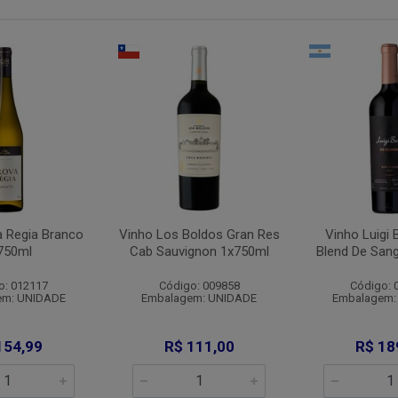
a Regia Branco
Vinho Los Boldos Gran Res
Vinho Luigi
750ml
Cab Sauvignon 1x750ml
Blend De San
o: 012117
Código: 009858
Código: 
em: UNIDADE
Embalagem: UNIDADE
Embalagem:
154,99
R$ 111,00
R$ 18