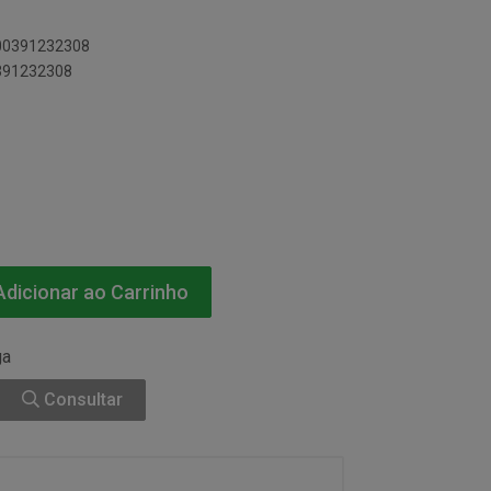
600391232308
0391232308
dicionar ao Carrinho
ga
Consultar