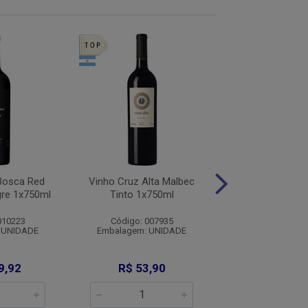
 Bosca Red
Vinho Cruz Alta Malbec
Vinho Casa Perin
gre 1x750ml
Tinto 1x750ml
Sauvignon Tto 
010223
Código: 007935
Código: 007
 UNIDADE
Embalagem: UNIDADE
Embalagem: U
9,92
R$ 53,90
R$ 56,9