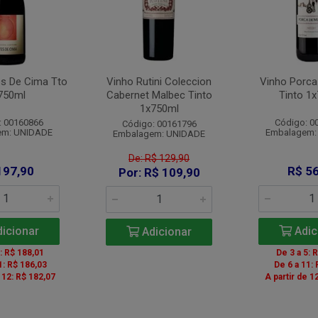
es De Cima Tto
Vinho Rutini Coleccion
Vinho Porca
750ml
Cabernet Malbec Tinto
Tinto 1
1x750ml
: 00160866
Código: 0
Código: 00161796
em: UNIDADE
Embalagem:
Embalagem: UNIDADE
De: R$ 129,90
197,90
R$ 56
Por: R$ 109,90
icionar
Adic
Adicionar
5: R$ 188,01
De 3 a 5: 
1: R$ 186,03
De 6 a 11: 
e 12: R$ 182,07
A partir de 1