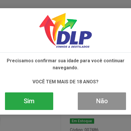
IVOS
NÃO ALCOÓLICOS
ALIMENTOS
AC
Precisamos confirmar sua idade para você continuar
SAO MIGUEL BCO 1X750ML
navegando.
Vinho Herdade
VOCÊ TEM MAIS DE 18 ANOS?
1x750ml
Sim
Não
Em Estoque
Código: 007486