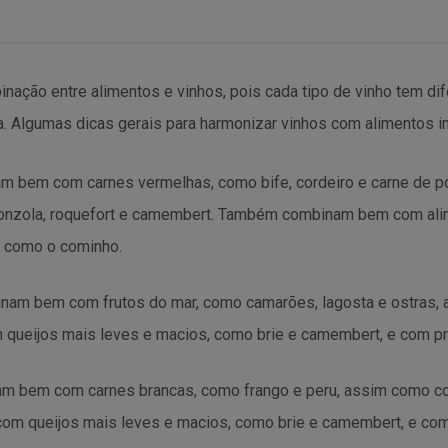
nação entre alimentos e vinhos, pois cada tipo de vinho tem di
a. Algumas dicas gerais para harmonizar vinhos com alimentos i
am bem com carnes vermelhas, como bife, cordeiro e carne de 
onzola, roquefort e camembert. Também combinam bem com ali
 como o cominho.
inam bem com frutos do mar, como camarões, lagosta e ostras,
ueijos mais leves e macios, como brie e camembert, e com pr
am bem com carnes brancas, como frango e peru, assim como c
m queijos mais leves e macios, como brie e camembert, e com