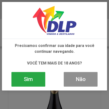
Baixe já o APP da DLP Vinhos
0
Precisamos confirmar sua idade para você
continuar navegando.
VOLTAR
INÍCIO
VINHOS
VINHO
VINHO GRAN RESERVA TARAPACA PINOT NOIR
VOCÊ TEM MAIS DE 18 ANOS?
1X750ML
Sim
Não