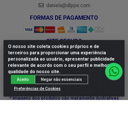
daniela@dlppe.com
FORMAS DE PAGAMENTO
SITE SEGURO
O nosso site coleta cookies próprios e de
terceiros para proporcionar uma experiência
personalizada ao usuário, apresentar publicidade
relevante de acordo com o seu perfil e melhorar a
SE BEBER, NÃO DIRIJA. APRECIE COM MODERAÇÃO.
qualidade do nosso site.
A VENDA DE BEBIDAS ALCOÓLICAS É PROIBIDA
Aceito
Negar não essenciais
PARA MENORES DE 18 ANOS.
Preferências de Cookies
* Imagens dos produtos são meramente ilustrativas
DLP Vinhos - Av. Engenheiro Abdias de Carvalho, 962 -
Torrões, Recife/PE - CEP 50.640-525 - CNPJ