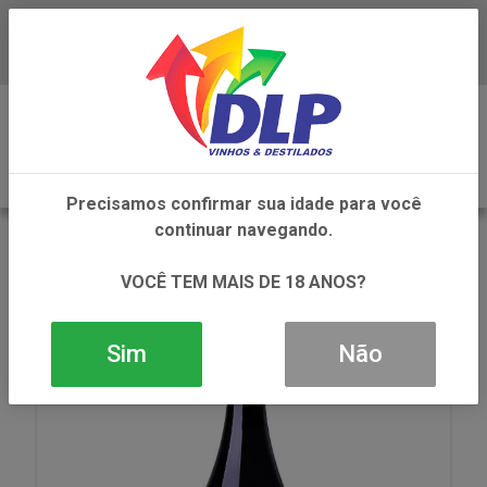
Baixe já o APP da DLP Vinhos
0
Precisamos confirmar sua idade para você
continuar navegando.
VOLTAR
INÍCIO
VINHOS
VINHO
VINHO GARZON RESERVA MARSELAN 1X750ML
VOCÊ TEM MAIS DE 18 ANOS?
Sim
Não