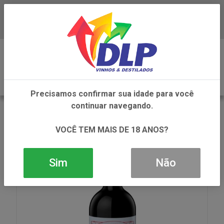
Baixe já o APP da DLP Vinhos
0
Precisamos confirmar sua idade para você
continuar navegando.
VOLTAR
INÍCIO
VINHOS
VINHO
VINHO FUZION MALBEC TINTO 1X750ML
VOCÊ TEM MAIS DE 18 ANOS?
Sim
Não