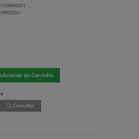
701338000201
1338000201
dicionar ao Carrinho
ga
Consultar