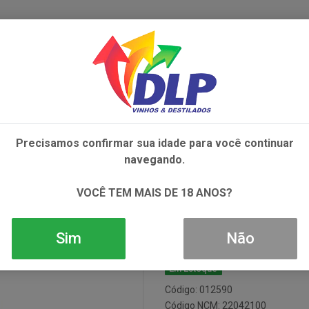
IVOS
NÃO ALCOÓLICOS
ALIMENTOS
AC
Precisamos confirmar sua idade para você continuar
E BOURGOGNE PINOT NOIR TTO 1X750ML
navegando.
Vinho Ed Sep
VOCÊ TEM MAIS DE 18 ANOS?
Pinot Noir Tt
Sim
Não
Em Estoque
Código: 012590
Código NCM: 22042100