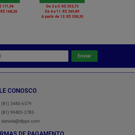
$ 171,96
De 2 a 5: R$ 353,73
De 2 a 5: R$ 
: R$ 168,26
De 6 a 11: R$ 349,89
De 6 a 11: R$ 
A partir de 12: R$ 338,35
A partir de 12: 
LE CONOSCO
(81) 3445-6579
(81) 99403-2785
daniela@dlppe.com
ORMAS DE PAGAMENTO