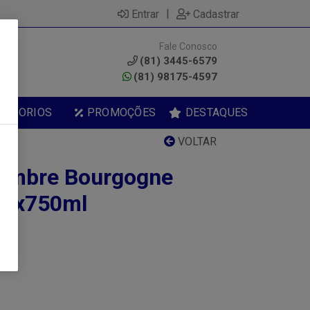
|
Entrar
Cadastrar
Fale Conosco
0
(81) 3445-6579
(81) 98175-4597
ESSORIOS
PROMOÇÕES
DESTAQUES
VOLTAR
tembre Bourgogne
o 1x750ml