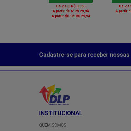
 a 5: R$ 133,19
De 2 a 5: R$ 30,60
De 2 a 
r de 6: R$ 130,33
A partir de 6: R$ 29,94
A partir 
A partir de 12: R$ 29,94
Cadastre-se para receber nossas 
INSTITUCIONAL
QUEM SOMOS