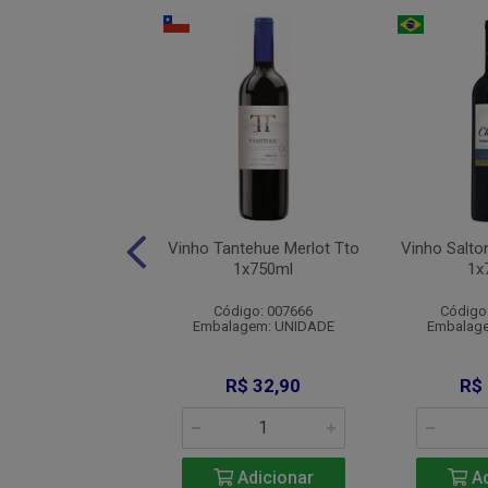
cudo Rojo Reserva
Vinho Tantehue Merlot Tto
Vinho Salto
 Sauvignon Tinto
1x750ml
1x
1x750ml
Código: 007666
Código
digo: 010622
Embalagem: UNIDADE
Embalag
agem: UNIDADE
$ 143,22
R$ 32,90
R$
Adicionar
Adicionar
Ad