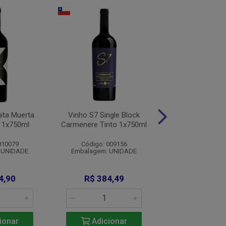
ita Muerta
Vinho S7 Single Block
Vinho Jacobs Cre
 1x750ml
Carmenere Tinto 1x750ml
Tto 1x750
010079
Código: 009156
Código: 2604
 UNIDADE
Embalagem: UNIDADE
Embalagem: U
4,90
R$ 384,49
R$ 99,9
ionar
Adicionar
Adicio