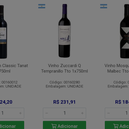
n Classic Tanat
Vinho Zuccardi Q
Vinho Mosqu
750ml
Tempranillo Tto 1x750ml
Malbec Tto
: 00160012
Código: 00160280
Código: 
em: UNIDADE
Embalagem: UNIDADE
Embalagem:
 24,20
R$ 231,91
R$ 18
icionar
Adicionar
Adic