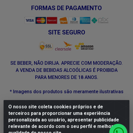
FORMAS DE PAGAMENTO
SITE SEGURO
SE BEBER, NÃO DIRIJA. APRECIE COM MODERAÇÃO.
A VENDA DE BEBIDAS ALCOÓLICAS É PROIBIDA
PARA MENORES DE 18 ANOS.
* Imagens dos produtos são meramente ilustrativas
O nosso site coleta cookies próprios e de
DLP Vinhos - Av. Engenheiro Abdias de Carvalho, 962 -
terceiros para proporcionar uma experiência
Torrões, Recife/PE - CEP 50.640-525 - CNPJ
personalizada ao usuário, apresentar publicidade
05.429.222/0001-48
relevante de acordo com o seu perfil e melhorar a
qualidade do nosso site.