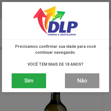
Baixe já o APP da DLP Vinhos
0
Precisamos confirmar sua idade para você
continuar navegando.
VOLTAR
INÍCIO
VINHOS
VINHO
VINHO DOMAINE BOUSQUET CHARDONNAY
VOCÊ TEM MAIS DE 18 ANOS?
TORRONTES 1X750ML
Sim
Não