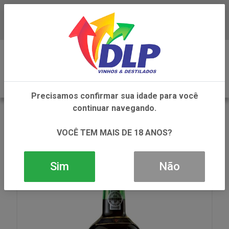
Baixe já o APP da DLP Vinhos
0
Precisamos confirmar sua idade para você
continuar navegando.
VOLTAR
INÍCIO
VINHOS
VINHO
VINHO DOM JOSE RUBY 1X750ML
VOCÊ TEM MAIS DE 18 ANOS?
Sim
Não