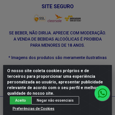
SITE SEGURO
SE BEBER, NÃO DIRIJA. APRECIE COM MODERAÇÃO.
A VENDA DE BEBIDAS ALCOÓLICAS É PROIBIDA
PARA MENORES DE 18 ANOS.
* Imagens dos produtos são meramente ilustrativas
O nosso site coleta cookies próprios e de
DLP Vinhos - Av. Engenheiro Abdias de Carvalho, 962 -
terceiros para proporcionar uma experiência
Torrões, Recife/PE - CEP 50.640-525 - CNPJ
personalizada ao usuário, apresentar publicidade
05.429.222/0001-48
relevante de acordo com o seu perfil e melhorar a
qualidade do nosso site.
Aceito
Negar não essenciais
Preferências de Cookies