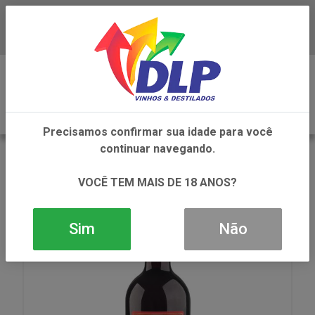
Baixe já o APP da DLP Vinhos
0
Precisamos confirmar sua idade para você
continuar navegando.
VOLTAR
INÍCIO
VINHOS
VINHO
VINHO COUNTRY WINE MESA SUAVE TINTO 1X750ML
VOCÊ TEM MAIS DE 18 ANOS?
Sim
Não