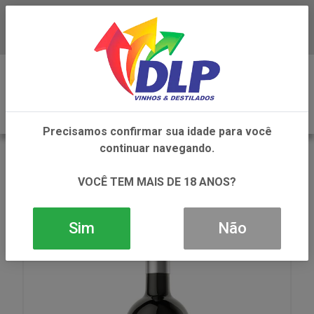
Baixe já o APP da DLP Vinhos
0
Precisamos confirmar sua idade para você
continuar navegando.
VOLTAR
INÍCIO
VINHOS
VINHO
VINHO CORBELLI MONTEPULCIANO D ABRUZZO
VOCÊ TEM MAIS DE 18 ANOS?
1X750ML
Sim
Não