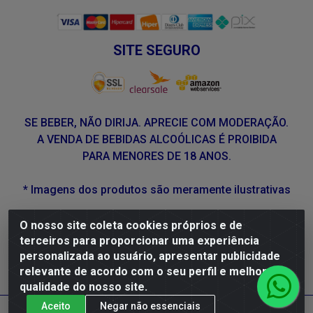
SITE SEGURO
SE BEBER, NÃO DIRIJA. APRECIE COM MODERAÇÃO.
A VENDA DE BEBIDAS ALCOÓLICAS É PROIBIDA
PARA MENORES DE 18 ANOS.
* Imagens dos produtos são meramente ilustrativas
O nosso site coleta cookies próprios e de
DLP Vinhos - Av. Engenheiro Abdias de Carvalho, 962 -
terceiros para proporcionar uma experiência
Torrões, Recife/PE - CEP 50.640-525 - CNPJ
personalizada ao usuário, apresentar publicidade
05.429.222/0001-48
relevante de acordo com o seu perfil e melhorar a
qualidade do nosso site.
Aceito
Negar não essenciais