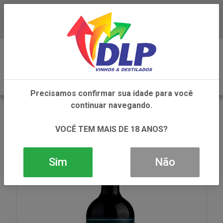
Baixe já o APP da DLP Vinhos
0
Precisamos confirmar sua idade para você
continuar navegando.
VOLTAR
INÍCIO
VINHOS
VINHO
VINHO CONO SUR BICICLETA CAB SAUV TTO 1X750ML
VOCÊ TEM MAIS DE 18 ANOS?
Sim
Não