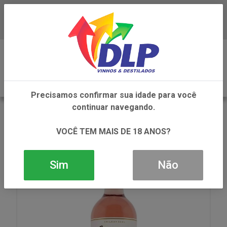
Baixe já o APP da DLP Vinhos
0
Precisamos confirmar sua idade para você
continuar navegando.
VOLTAR
INÍCIO
VINHOS
VINHO
VINHO CHILANO PINK MOSCATO 1X750ML
VOCÊ TEM MAIS DE 18 ANOS?
Sim
Não