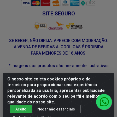
SITE SEGURO
SE BEBER, NÃO DIRIJA. APRECIE COM MODERAÇÃO.
A VENDA DE BEBIDAS ALCOÓLICAS É PROIBIDA
PARA MENORES DE 18 ANOS.
* Imagens dos produtos são meramente ilustrativas
O nosso site coleta cookies próprios e de
DLP Vinhos - Av. Engenheiro Abdias de Carvalho, 962 -
terceiros para proporcionar uma experiência
Torrões, Recife/PE - CEP 50.640-525 - CNPJ
personalizada ao usuário, apresentar publicidade
05.429.222/0001-48
relevante de acordo com o seu perfil e melhorar a
qualidade do nosso site.
Aceito
Negar não essenciais