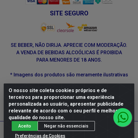
SITE SEGURO
SE BEBER, NÃO DIRIJA. APRECIE COM MODERAÇÃO.
A VENDA DE BEBIDAS ALCOÓLICAS É PROIBIDA
PARA MENORES DE 18 ANOS.
* Imagens dos produtos são meramente ilustrativas
O nosso site coleta cookies próprios e de
DLP Vinhos - Av. Engenheiro Abdias de Carvalho, 962 -
terceiros para proporcionar uma experiência
Torrões, Recife/PE - CEP 50.640-525 - CNPJ
personalizada ao usuário, apresentar publicidade
05.429.222/0001-48
relevante de acordo com o seu perfil e melhorar a
qualidade do nosso site.
Aceito
Negar não essenciais
Preferências de Cookies