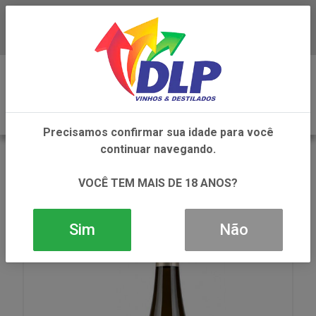
Baixe já o APP da DLP Vinhos
0
Precisamos confirmar sua idade para você
continuar navegando.
VOLTAR
INÍCIO
VINHOS
VINHO
VINHO CAZAS NOVAS AVESSO COLHEITA BCO
VOCÊ TEM MAIS DE 18 ANOS?
1X750ML
Sim
Não