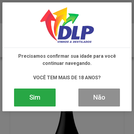
Baixe já o APP da DLP Vinhos
0
Precisamos confirmar sua idade para você
continuar navegando.
VOLTAR
INÍCIO
VINHOS
VINHO
VINHO CATARINA TINTO 1X750ML
VOCÊ TEM MAIS DE 18 ANOS?
Sim
Não