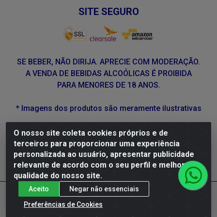
SITE SEGURO
SE BEBER, NÃO DIRIJA. APRECIE COM MODERAÇÃO.
A VENDA DE BEBIDAS ALCOÓLICAS É PROIBIDA
PARA MENORES DE 18 ANOS.
* Imagens dos produtos são meramente ilustrativas
O nosso site coleta cookies próprios e de
DLP Vinhos - Av. Engenheiro Abdias de Carvalho, 962 -
terceiros para proporcionar uma experiência
Torrões, Recife/PE - CEP 50.640-525 - CNPJ
personalizada ao usuário, apresentar publicidade
05.429.222/0001-48
relevante de acordo com o seu perfil e melhorar a
qualidade do nosso site.
Aceito
Negar não essenciais
Preferências de Cookies