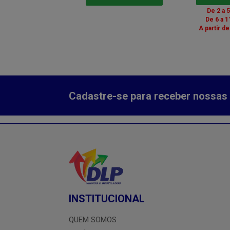
 a 5: R$ 66,18
De 2 a 
 a 11: R$ 65,45
De 6 a 1
r de 12: R$ 63,99
A partir d
Cadastre-se para receber nossas 
INSTITUCIONAL
QUEM SOMOS