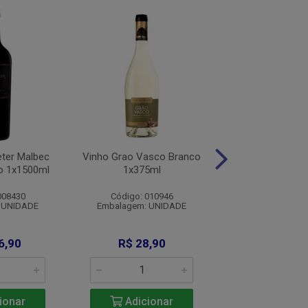
ter Malbec
Vinho Grao Vasco Branco
Vinho Chianti Ru
o 1x1500ml
1x375ml
Tto 1x750
008430
Código: 010946
Código: 0016
 UNIDADE
Embalagem: UNIDADE
Embalagem: U
6,90
R$ 28,90
R$ 91,9
ionar
Adicionar
Adicio