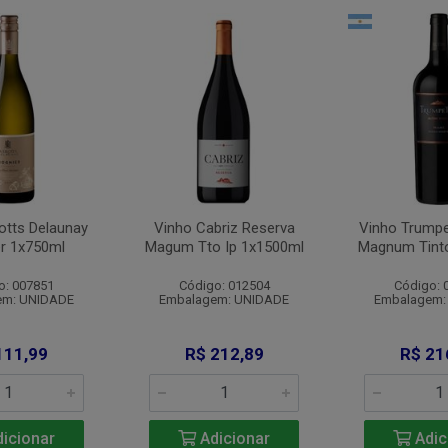
otts Delaunay
Vinho Cabriz Reserva
Vinho Trumpe
er 1x750ml
Magum Tto Ip 1x1500ml
Magnum Tint
o: 007851
Código: 012504
Código: 
em: UNIDADE
Embalagem: UNIDADE
Embalagem:
111,99
R$ 212,89
R$ 21
icionar
Adicionar
Adic