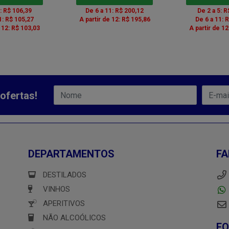
5: R$ 106,39
De 6 a 11: R$ 200,12
De 2 a 5: R
1: R$ 105,27
A partir de 12: R$ 195,86
De 6 a 11: 
e 12: R$ 103,03
A partir de 12
ofertas!
DEPARTAMENTOS
FA
DESTILADOS
VINHOS
APERITIVOS
NÃO ALCOÓLICOS
F