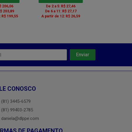
$ 206,06
De 2 a 5: R$ 27,46
De 3 a 5: R$ 
R$ 203,89
De 6 a 11: R$ 27,17
De 6 a 11: R$ 
: R$ 199,55
A partir de 12: R$ 26,59
A partir de 12: 
LE CONOSCO
(81) 3445-6579
(81) 99403-2785
daniela@dlppe.com
ORMAS DE PAGAMENTO