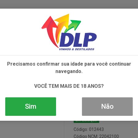
IVOS
NÃO ALCOÓLICOS
ALIMENTOS
AC
Precisamos confirmar sua idade para você continuar
NTI DOCG TINTO 1X750ML
navegando.
Vinho Bertoli 
VOCÊ TEM MAIS DE 18 ANOS?
1x750ml
Sim
Não
Em Estoque
Código: 012443
Código NCM: 22042100