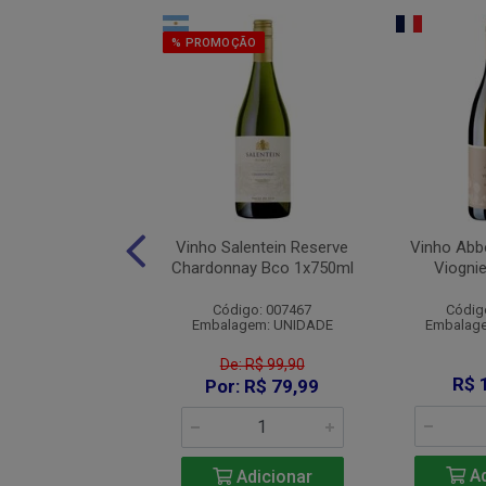
% PROMOÇÃO
anco Toscana Igt
Vinho Salentein Reserve
Vinho Abb
 Del Vescovo Bco
Chardonnay Bco 1x750ml
Viogni
1x750ml
Código: 007467
Códig
digo: 011668
Embalagem: UNIDADE
Embalag
agem: UNIDADE
De: R$ 99,90
R$ 72,72
R$ 
Por: R$ 79,99
Adicionar
Ad
Adicionar