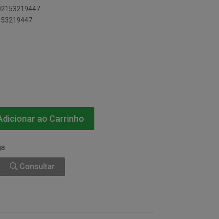
002153219447
2153219447
dicionar ao Carrinho
ga
Consultar