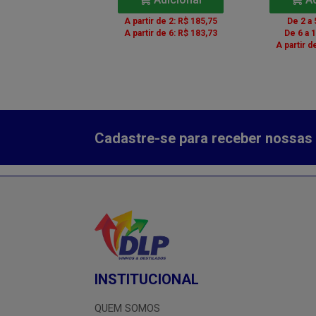
 a 5: R$ 55,72
A partir de 2: R$ 185,75
De 2 a 
ir de 6: R$ 54,52
A partir de 6: R$ 183,73
De 6 a 
A partir d
Cadastre-se para receber nossas 
INSTITUCIONAL
QUEM SOMOS