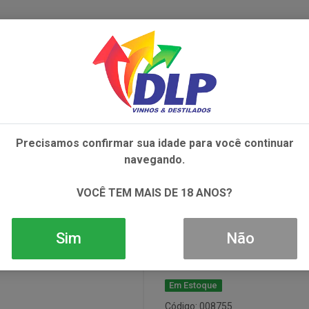
IVOS
NÃO ALCOÓLICOS
ALIMENTOS
AC
Precisamos confirmar sua idade para você continuar
EMPRENILLO TINTO 1X750ML
navegando.
Vinho Bayaneg
VOCÊ TEM MAIS DE 18 ANOS?
1x750ml
Sim
Não
Em Estoque
Código: 008755