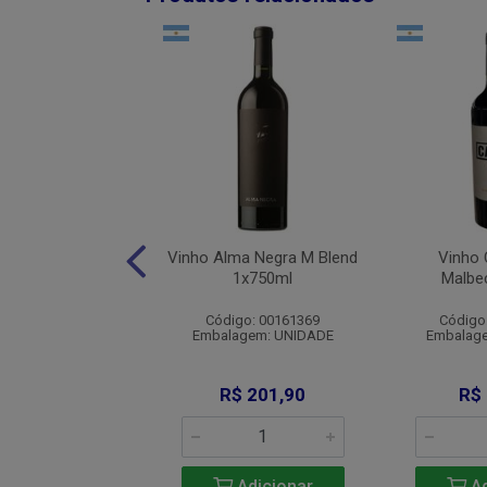
Levorato Veneto
Vinho Alma Negra M Blend
Vinho C
onnay 1x750ml
1x750ml
Malbe
digo: 011357
Código: 00161369
Código
agem: UNIDADE
Embalagem: UNIDADE
Embalag
R$ 59,91
R$ 201,90
R$
Adicionar
Adicionar
Ad