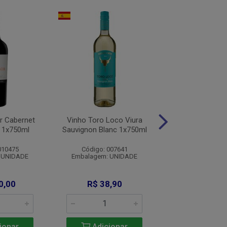
or Cabernet
Vinho Toro Loco Viura
Vinho Chateau J
o 1x750ml
Sauvignon Blanc 1x750ml
Villages 2020 Tt
010475
Código: 007641
Código: 012
 UNIDADE
Embalagem: UNIDADE
Embalagem: U
0,00
R$ 38,90
R$ 243,
ionar
Adicionar
Adicio