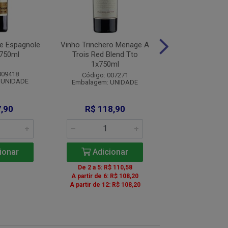
e Espagnole
Vinho Trinchero Menage A
Vinho Terrunyo 
x750ml
Trois Red Blend Tto
Sauvgnon 1x
1x750ml
009418
Código: 0016
Código: 007271
 UNIDADE
Embalagem: U
Embalagem: UNIDADE
,90
R$ 118,90
R$ 299,
ionar
Adicionar
Adicio
De 2 a 5: R$ 110,58
De 2 a 5: R$ 2
A partir de 6: R$ 108,20
De 6 a 11: R$ 
A partir de 12: R$ 108,20
A partir de 12: R