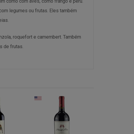
im como com aves, como frango e peru.
com legumes ou frutas. Eles também
ias.
nzola, roquefort e camembert. Também
 de frutas.