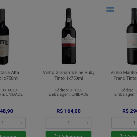
allia Alta
Vinho Grahams Fine Ruby
Vinho Marifl
c1x750ml
Tinto 1x750ml
Franc Tint
: 00160381
Código: 011503
Código: 
em: UNIDADE
Embalagem: UNIDADE
Embalagem:
 48,90
R$ 164,00
R$ 29
icionar
Adicionar
Adic