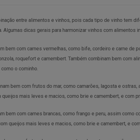
nação entre alimentos e vinhos, pois cada tipo de vinho tem di
a. Algumas dicas gerais para harmonizar vinhos com alimentos i
am bem com carnes vermelhas, como bife, cordeiro e carne de 
onzola, roquefort e camembert. Também combinam bem com ali
 como o cominho.
inam bem com frutos do mar, como camarões, lagosta e ostras,
ueijos mais leves e macios, como brie e camembert, e com pr
am bem com carnes brancas, como frango e peru, assim como c
m queijos mais leves e macios, como brie e camembert, e com