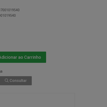
437001019540
7001019540
dicionar ao Carrinho
ga
Consultar