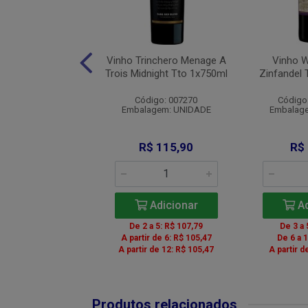
o Zuccardi Q
Vinho Trinchero Menage A
Vinho 
illo Tto 1x750ml
Trois Midnight Tto 1x750ml
Zinfandel 
igo: 00160280
Código: 007270
Código
agem: UNIDADE
Embalagem: UNIDADE
Embalag
$ 231,91
R$ 115,90
R$
Adicionar
Adicionar
Ad
 a 5: R$ 215,68
De 2 a 5: R$ 107,79
De 3 a 
r de 6: R$ 211,04
A partir de 6: R$ 105,47
De 6 a 
A partir de 12: R$ 105,47
A partir d
Produtos relacionados