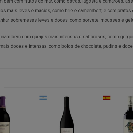
 bem com frutos do mar, como ostras, lagosta e camarões, ass
 mais leves e macios, como brie e camembert, e com pratos 
nhar sobremesas leves e doces, como sorvete, mousses e gele
binam bem com queijos mais intensos e saborosos, como gorgo
s doces e intensas, como bolos de chocolate, pudins e doces