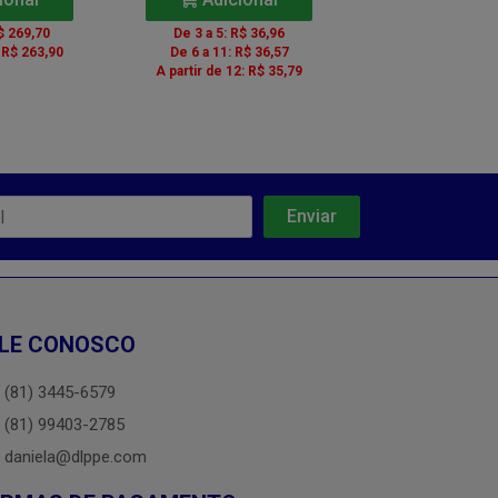
$ 269,70
De 3 a 5: R$ 36,96
De 2 a 5: R$ 2
: R$ 263,90
De 6 a 11: R$ 36,57
De 6 a 11: R$ 
A partir de 12: R$ 35,79
A partir de 12: R
LE CONOSCO
(81) 3445-6579
(81) 99403-2785
daniela@dlppe.com