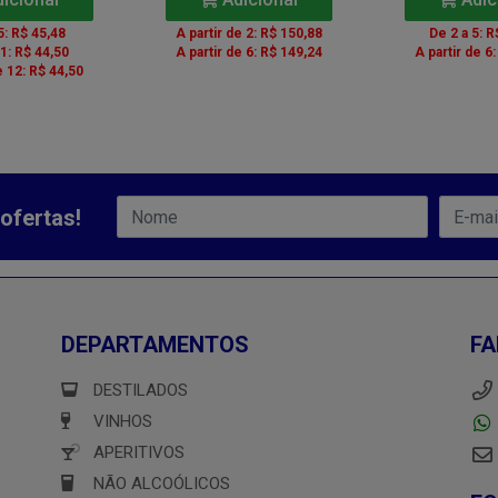
5: R$ 45,48
A partir de 2: R$ 150,88
De 2 a 5: R
11: R$ 44,50
A partir de 6: R$ 149,24
A partir de 6
e 12: R$ 44,50
ofertas!
DEPARTAMENTOS
FA
DESTILADOS
VINHOS
APERITIVOS
NÃO ALCOÓLICOS