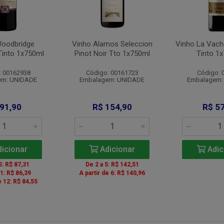
Woodbridge
Vinho Alamos Seleccion
Vinho La Vach
Tinto 1x750ml
Pinot Noir Tto 1x750ml
Tinto 1
: 00162938
Código: 00161723
Código: 
em: UNIDADE
Embalagem: UNIDADE
Embalagem:
 91,90
R$ 154,90
R$ 57
icionar
Adicionar
Adic
5: R$ 87,31
De 2 a 5: R$ 142,51
11: R$ 86,39
A partir de 6: R$ 140,96
e 12: R$ 84,55