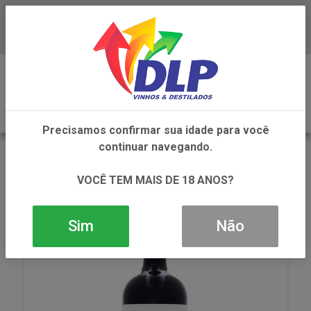
Baixe já o APP da DLP Vinhos
0
Precisamos confirmar sua idade para você
continuar navegando.
VOLTAR
INÍCIO
VINHOS
VINHO
VINHO ALFREDO ROCA CAB SAUVGNON TTO 1X750ML
VOCÊ TEM MAIS DE 18 ANOS?
Sim
Não