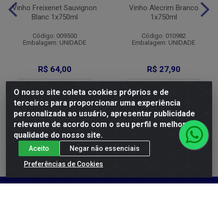
Vinho Freixenet Sauvignon
Vinho Alecrim Branco
Blanc 1x750ml
1x750ml
Código: 009500
Código: 010982
Embalagem: UNIDADE
Embalagem: UNIDADE
R$ 64,00
R$ 27,90
O nosso site coleta cookies próprios e de
terceiros para proporcionar uma experiência
Adicionar
Adicionar
personalizada ao usuário, apresentar publicidade
relevante de acordo com o seu perfil e melhorar a
De 3 a 5: R$ 60,80
De 2 a 5: R$ 26,51
De 6 a 11: R$ 60,16
De 6 a 11: R$ 26,23
qualidade do nosso site.
A partir de 12: R$ 58,88
A partir de 12: R$ 25,67
Aceito
Negar não essenciais
Preferências de Cookies
Cadastre-se para receber nossas
ofertas!