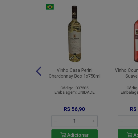
ntehue Sauvignon
Vinho Casa Perini
Vinho Coun
anc 1x750ml
Chardonnay Bco 1x750ml
Suave
digo: 007664
Código: 007585
Códig
agem: UNIDADE
Embalagem: UNIDADE
Embalag
R$ 32,90
R$ 56,90
R$
Adicionar
Adicionar
Ad