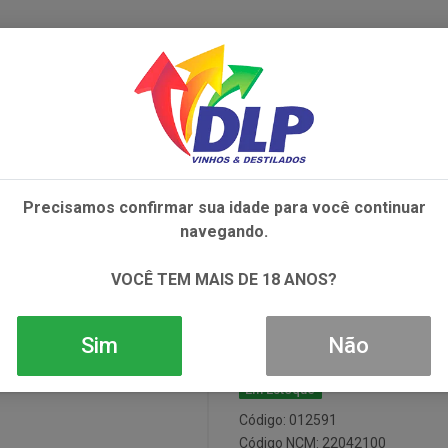
IVOS
NÃO ALCOÓLICOS
ALIMENTOS
AC
Precisamos confirmar sua idade para você continuar
 LANGUEDOC ROUGE TTO 1X750ML
navegando.
Vinho Abbotts
VOCÊ TEM MAIS DE 18 ANOS?
Rouge Tto 1x
Sim
Não
Em Estoque
Código: 012591
Código NCM: 22042100