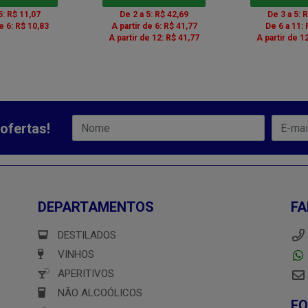
5: R$ 11,07
De 2 a 5: R$ 42,69
De 3 a 5: 
de 6: R$ 10,83
A partir de 6: R$ 41,77
De 6 a 11: 
A partir de 12: R$ 41,77
A partir de 1
ofertas!
DEPARTAMENTOS
FA
DESTILADOS
VINHOS
APERITIVOS
NÃO ALCOÓLICOS
F