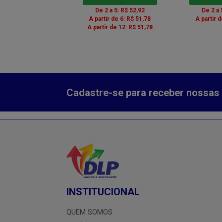
 a 5: R$ 30,60
De 2 a 5: R$ 52,92
De 2 a 
ir de 6: R$ 29,94
A partir de 6: R$ 51,78
A partir 
r de 12: R$ 29,94
A partir de 12: R$ 51,78
Cadastre-se para receber nossas 
INSTITUCIONAL
QUEM SOMOS