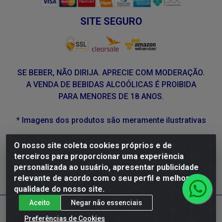
SITE SEGURO
SE BEBER, NÃO DIRIJA. APRECIE COM MODERAÇÃO.
A VENDA DE BEBIDAS ALCOÓLICAS É PROIBIDA
PARA MENORES DE 18 ANOS.
* Imagens dos produtos são meramente ilustrativas
O nosso site coleta cookies próprios e de
DLP Vinhos - Av. Engenheiro Abdias de Carvalho, 962 -
terceiros para proporcionar uma experiência
Torrões, Recife/PE - CEP 50.640-525 - CNPJ
personalizada ao usuário, apresentar publicidade
05.429.222/0001-48
relevante de acordo com o seu perfil e melhorar a
qualidade do nosso site.
Aceito
Negar não essenciais
Preferências de Cookies