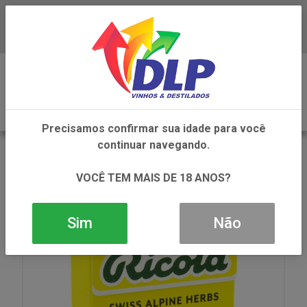
Baixe já o APP da DLP Vinhos
0
Precisamos confirmar sua idade para você
continuar navegando.
VOLTAR
INÍCIO
ALIMENTOS
PASTILHA
PASTILHA SUI RICOLA SUGARFREE LEMON MINT
VOCÊ TEM MAIS DE 18 ANOS?
1X27.5GRS
Sim
Não