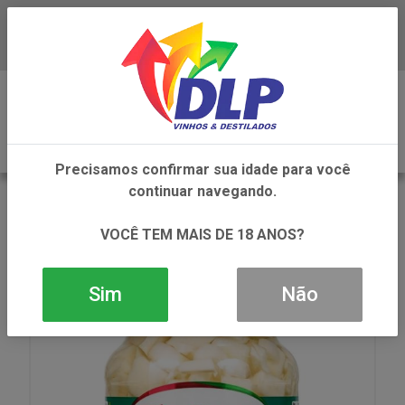
Baixe já o APP da DLP Vinhos
0
Precisamos confirmar sua idade para você
continuar navegando.
VOLTAR
INÍCIO
PALMITO TIO PACO PUPUNHA PICADO EM CONSERVA
VOCÊ TEM MAIS DE 18 ANOS?
1X300GRS
Sim
Não