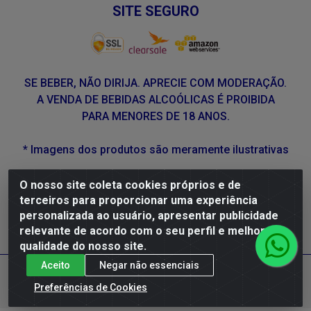
SITE SEGURO
SE BEBER, NÃO DIRIJA. APRECIE COM MODERAÇÃO.
A VENDA DE BEBIDAS ALCOÓLICAS É PROIBIDA
PARA MENORES DE 18 ANOS.
* Imagens dos produtos são meramente ilustrativas
O nosso site coleta cookies próprios e de
DLP Vinhos - Av. Engenheiro Abdias de Carvalho, 962 -
terceiros para proporcionar uma experiência
Torrões, Recife/PE - CEP 50.640-525 - CNPJ
personalizada ao usuário, apresentar publicidade
05.429.222/0001-48
relevante de acordo com o seu perfil e melhorar a
qualidade do nosso site.
Aceito
Negar não essenciais
Preferências de Cookies