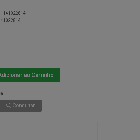
891141022814
1141022814
dicionar ao Carrinho
ga
Consultar