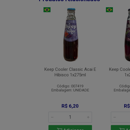
er Classic Citrus
Keep Cooler Classic Acai E
Keep Coole
1x275ml
Hibisco 1x275ml
1x
digo: 007415
Código: 007419
Códig
agem: UNIDADE
Embalagem: UNIDADE
Embalag
R$ 6,20
R$ 6,20
R$