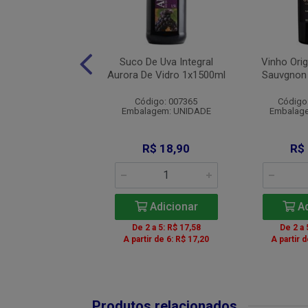
o Lotus Biscoff
Suco De Uva Integral
Vinho Ori
acks 8x2p 1x124g
Aurora De Vidro 1x1500ml
Sauvgnon
digo: 008728
Código: 007365
Código
agem: UNIDADE
Embalagem: UNIDADE
Embalag
R$ 15,50
R$ 18,90
R$
Adicionar
Adicionar
Ad
 a 5: R$ 14,73
De 2 a 5: R$ 17,58
De 2 a 
 a 11: R$ 14,57
A partir de 6: R$ 17,20
A partir 
r de 12: R$ 14,26
Produtos relacionados