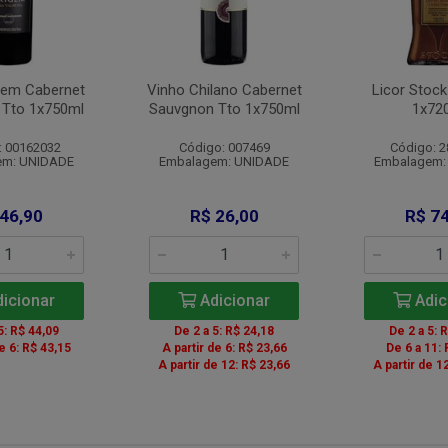
gem Cabernet
Vinho Chilano Cabernet
Licor Stock
 Tto 1x750ml
Sauvgnon Tto 1x750ml
1x72
: 00162032
Código: 007469
Código: 
em: UNIDADE
Embalagem: UNIDADE
Embalagem:
 46,90
R$ 26,00
R$ 74
icionar
Adicionar
Adic
5: R$ 44,09
De 2 a 5: R$ 24,18
De 2 a 5: 
de 6: R$ 43,15
A partir de 6: R$ 23,66
De 6 a 11: 
A partir de 12: R$ 23,66
A partir de 1