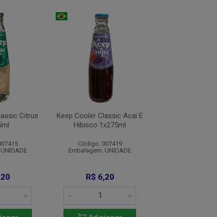
assic Citrus
Keep Cooler Classic Acai E
Keep Cooler Cla
5ml
Hibisco 1x275ml
1x275m
007415
Código: 007419
Código: 007
 UNIDADE
Embalagem: UNIDADE
Embalagem: U
,20
R$ 6,20
R$ 6,2