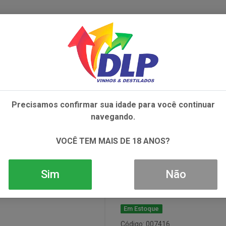
IVOS
NÃO ALCOÓLICOS
ALIMENTOS
AC
Precisamos confirmar sua idade para você continuar
navegando.
Keep Cooler C
VOCÊ TEM MAIS DE 18 ANOS?
1x275ml
Sim
Não
Em Estoque
Código: 007416