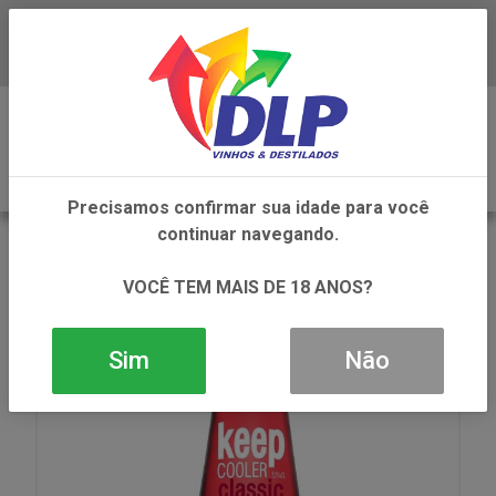
Baixe já o APP da DLP Vinhos
0
Precisamos confirmar sua idade para você
continuar navegando.
VOLTAR
INÍCIO
KEEP COOLER CLASSIC MORANGO 1X275ML
VOCÊ TEM MAIS DE 18 ANOS?
Sim
Não