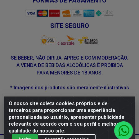
FORMAS DE PAGAMENTO
SITE SEGURO
SE BEBER, NÃO DIRIJA. APRECIE COM MODERAÇÃO.
A VENDA DE BEBIDAS ALCOÓLICAS É PROIBIDA
PARA MENORES DE 18 ANOS.
* Imagens dos produtos são meramente ilustrativas
O nosso site coleta cookies próprios e de
DLP Vinhos - Av. Engenheiro Abdias de Carvalho, 962 -
terceiros para proporcionar uma experiência
Torrões, Recife/PE - CEP 50.640-525 - CNPJ
personalizada ao usuário, apresentar publicidade
05.429.222/0001-48
relevante de acordo com o seu perfil e melhorar a
qualidade do nosso site.