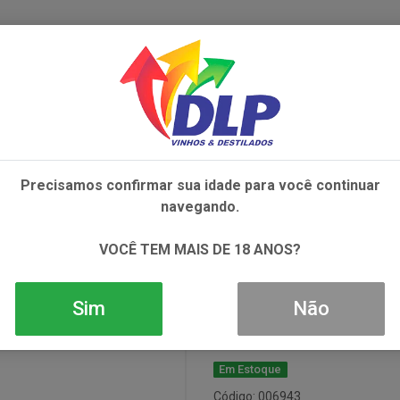
IVOS
NÃO ALCOÓLICOS
ALIMENTOS
AC
Precisamos confirmar sua idade para você continuar
 CHENET ICE EDITION 1X200ML
navegando.
Espumante Jp 
VOCÊ TEM MAIS DE 18 ANOS?
1x200ml
Sim
Não
Em Estoque
Código: 006943