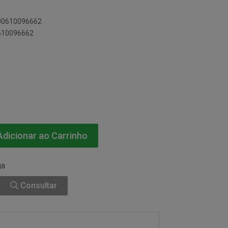
500610096662
0610096662
dicionar ao Carrinho
ga
Consultar