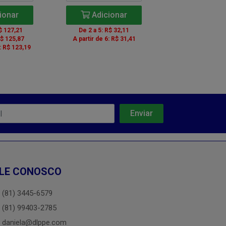
ionar
Adicionar
Adicio
$ 127,21
De 2 a 5: R$ 32,11
De 3 a 5: R$ 
R$ 125,87
A partir de 6: R$ 31,41
De 6 a 11: R$ 
: R$ 123,19
A partir de 12: 
LE CONOSCO
(81) 3445-6579
(81) 99403-2785
daniela@dlppe.com