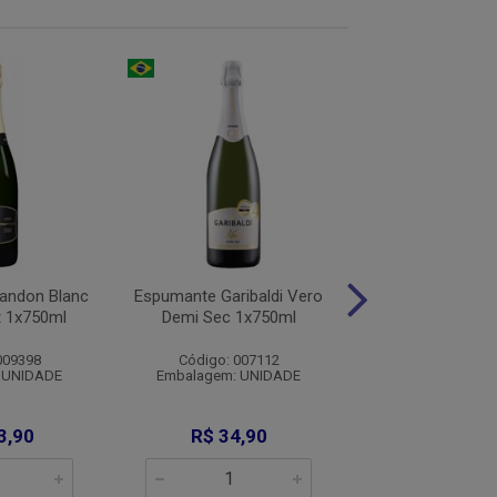
andon Blanc
Espumante Garibaldi Vero
Espumante Caste
t 1x750ml
Demi Sec 1x750ml
Cava Brut 1x
009398
Código: 007112
Código: 012
 UNIDADE
Embalagem: UNIDADE
Embalagem: U
3,90
R$ 34,90
R$ 50,9