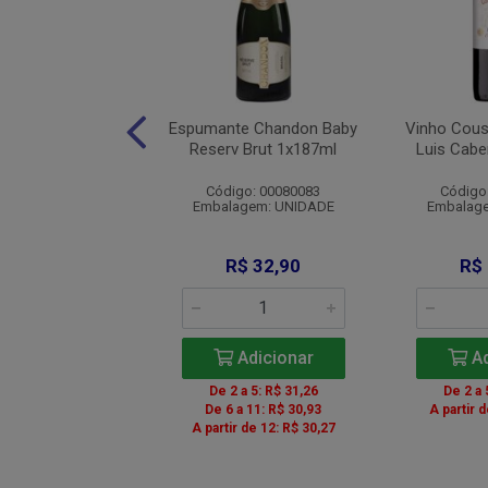
ueray Gin E Tonic
Espumante Chandon Baby
Vinho Cous
1x275ml
Reserv Brut 1x187ml
Luis Cabe
digo: 008162
Código: 00080083
Código
agem: UNIDADE
Embalagem: UNIDADE
Embalag
R$ 19,90
R$ 32,90
R$
Adicionar
Adicionar
Ad
 a 5: R$ 18,91
De 2 a 5: R$ 31,26
De 2 a 
 a 11: R$ 18,71
De 6 a 11: R$ 30,93
A partir 
r de 12: R$ 18,31
A partir de 12: R$ 30,27