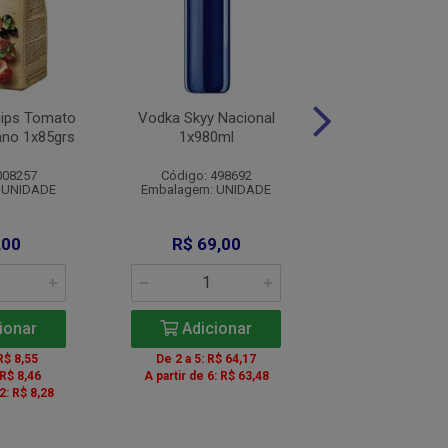
hips Tomato
Vodka Skyy Nacional
Vinho Franc Be
ano 1x85grs
1x980ml
Bordeaux Bco 
008257
Código: 498692
Código: 006
 UNIDADE
Embalagem: UNIDADE
Embalagem: U
,00
R$ 69,00
R$ 72,9
ionar
Adicionar
Adicio
R$ 8,55
De 2 a 5: R$ 64,17
De 2 a 5: R$ 
 R$ 8,46
A partir de 6: R$ 63,48
De 6 a 11: R$ 
2: R$ 8,28
A partir de 12: 