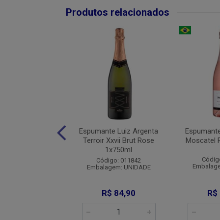
Produtos relacionados
nte Casa Perini
Espumante Luiz Argenta
Espumante
e Nature Blend
Terroir Xxvii Brut Rose
Moscatel 
1x750ml
1x750ml
Códig
digo: 011054
Código: 011842
Embalag
agem: UNIDADE
Embalagem: UNIDADE
R$ 86,90
R$ 84,90
R$