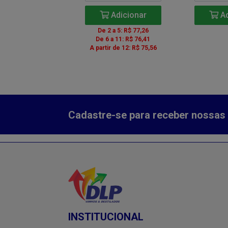
Adicionar
Adicionar
Ad
 a 5: R$ 80,82
De 2 a 5: R$ 77,26
ir de 6: R$ 79,08
De 6 a 11: R$ 76,41
r de 12: R$ 79,08
A partir de 12: R$ 75,56
Cadastre-se para receber nossas 
INSTITUCIONAL