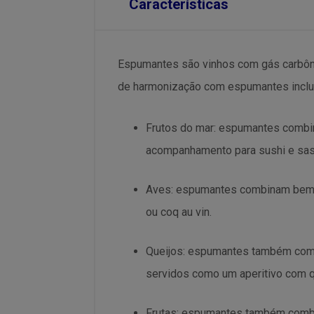
Características
Espumantes são vinhos com gás carbôn
de harmonização com espumantes incl
Frutos do mar: espumantes combi
acompanhamento para sushi e sas
Aves: espumantes combinam bem c
ou coq au vin.
Queijos: espumantes também comb
servidos como um aperitivo com q
Frutas: espumantes também combin