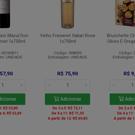
ino Macul Don
Vinho Freixenet Italian Rose
Bruschette C
rnet 1x750ml
1x750ml
Olives E Oreg
: 00160811
Código: 008009
Código: 
em: UNIDADE
Embalagem: UNIDADE
Embalagem:
 57,90
R$ 75,90
R$ 9
icionar
Adicionar
Adic
5: R$ 53,85
De 3 a 5: R$ 72,11
De 2 a 5: 
de 6: R$ 52,69
De 6 a 11: R$ 71,35
De 6 a 11:
A partir de 12: R$ 69,83
A partir de 1