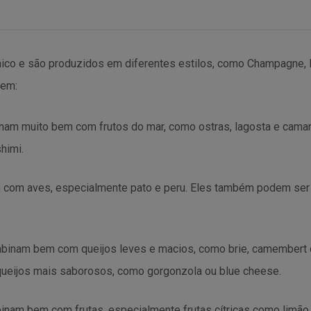
ico e são produzidos em diferentes estilos, como Champagne,
uem:
nam muito bem com frutos do mar, como ostras, lagosta e cam
himi.
om aves, especialmente pato e peru. Eles também podem ser 
inam bem com queijos leves e macios, como brie, camembert 
ueijos mais saborosos, como gorgonzola ou blue cheese.
am bem com frutas, especialmente frutas cítricas como limão, 