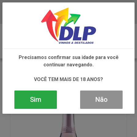
Baixe já o APP da DLP Vinhos
0
Precisamos confirmar sua idade para você
continuar navegando.
VOLTAR
INÍCIO
VINHOS
ESPUMANTE
ESPUMANTE GARIBALDI MOSCATEL ROSE 1X750ML
VOCÊ TEM MAIS DE 18 ANOS?
Sim
Não