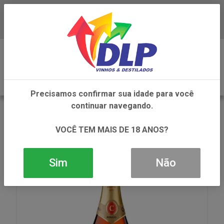
Baixe já o APP da DLP Vinhos
0
Precisamos confirmar sua idade para você
continuar navegando.
VOLTAR
INÍCIO
VINHOS
ESPUMANTE
ESPUMANTE CODORNIU ROSADO 1X750ML
VOCÊ TEM MAIS DE 18 ANOS?
Sim
Não