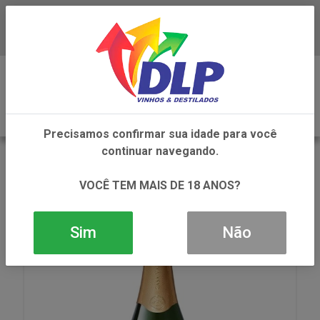
Baixe já o APP da DLP Vinhos
0
Precisamos confirmar sua idade para você
continuar navegando.
VOLTAR
INÍCIO
VINHOS
ESPUMANTE
ESPUMANTE ARTE DEMI SEC 1X750ML
VOCÊ TEM MAIS DE 18 ANOS?
Sim
Não