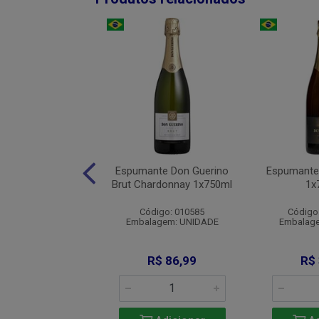
ante Almaden
Espumante Don Guerino
Espumante B
el Rose 1x750ml
Brut Chardonnay 1x750ml
1x
digo: 011036
Código: 010585
Código
agem: UNIDADE
Embalagem: UNIDADE
Embalag
R$ 40,90
R$ 86,99
R$