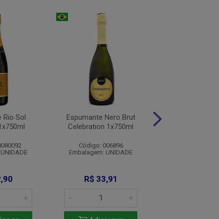
 Rio Sol
Espumante Nero Brut
Espumante A
1x750ml
Celebration 1x750ml
Prosecco 1x
0080092
Código: 006896
Código: 012
 UNIDADE
Embalagem: UNIDADE
Embalagem: U
,90
R$ 33,91
R$ 36,9