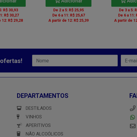
icionar
Adicionar
Adic
5: R$ 30,93
De 2 a 5: R$ 25,95
De 3 a 5: 
11: R$ 30,27
De 6 a 11: R$ 25,67
De 6 a 11: 
e 12: R$ 29,28
A partir de 12: R$ 25,39
A partir de 1
ofertas!
DEPARTAMENTOS
FA
DESTILADOS
VINHOS
APERITIVOS
NÃO ALCOÓLICOS