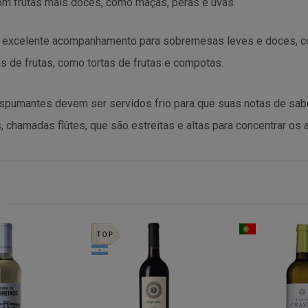
om frutas mais doces, como maçãs, pêras e uvas.
excelente acompanhamento para sobremesas leves e doces, co
e frutas, como tortas de frutas e compotas.
espumantes devem ser servidos frio para que suas notas de sa
 chamadas flûtes, que são estreitas e altas para concentrar os 