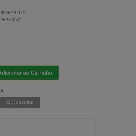
898276970072
8276970072
dicionar ao Carrinho
ga
Consultar