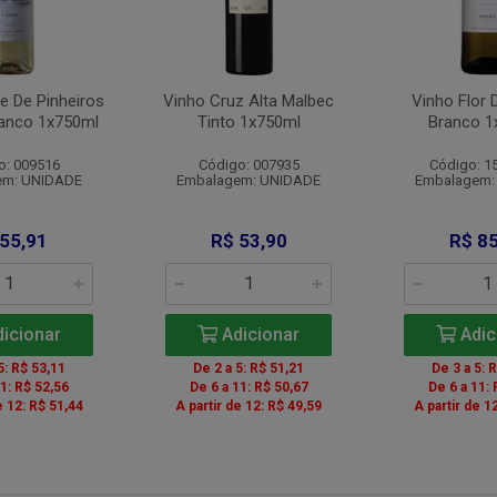
e De Pinheiros
Vinho Cruz Alta Malbec
Vinho Flor 
ranco 1x750ml
Tinto 1x750ml
Branco 1
o: 009516
Código: 007935
Código: 1
em: UNIDADE
Embalagem: UNIDADE
Embalagem:
 55,91
R$ 53,90
R$ 85
icionar
Adicionar
Adic
5: R$ 53,11
De 2 a 5: R$ 51,21
De 3 a 5: 
11: R$ 52,56
De 6 a 11: R$ 50,67
De 6 a 11: 
e 12: R$ 51,44
A partir de 12: R$ 49,59
A partir de 1