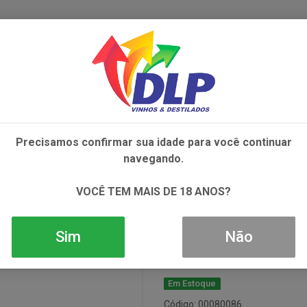
IVOS
NÃO ALCOÓLICOS
ALIMENTOS
AC
Precisamos confirmar sua idade para você continuar
0 CASA VALDUGA BRUT 1X750ML
navegando.
Espumante 130
VOCÊ TEM MAIS DE 18 ANOS?
1x750ml
Sim
Não
Em Estoque
Código: 00080086