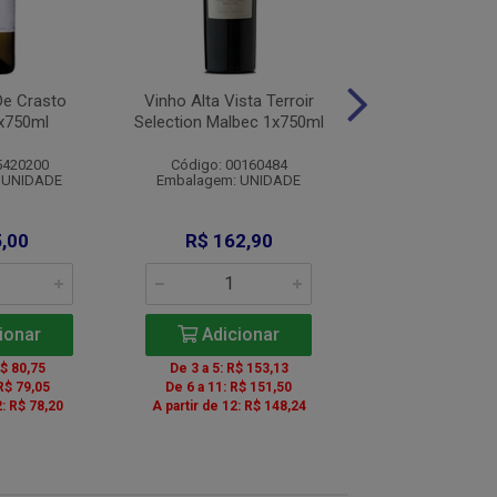
De Crasto
Vinho Alta Vista Terroir
Vinho Ea Por
x750ml
Selection Malbec 1x750ml
Tinto1x75
5420200
Código: 00160484
Código: 0016
 UNIDADE
Embalagem: UNIDADE
Embalagem: U
De: R$ 69,
,00
R$ 162,90
Por: R$ 5
ionar
Adicionar
Adicio
R$ 80,75
De 3 a 5: R$ 153,13
R$ 79,05
De 6 a 11: R$ 151,50
2: R$ 78,20
A partir de 12: R$ 148,24