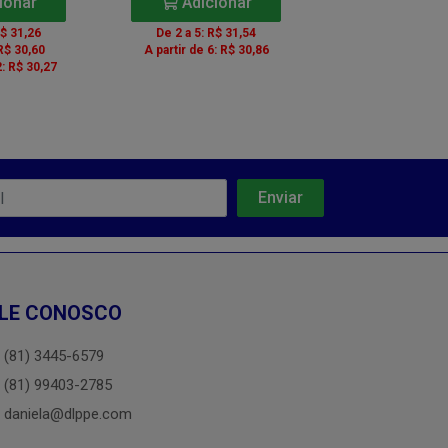
ionar
Adicionar
Adicio
R$ 31,26
De 2 a 5: R$ 31,54
De 2 a 5: R$ 
R$ 30,60
A partir de 6: R$ 30,86
A partir de 6: R
2: R$ 30,27
LE CONOSCO
(81) 3445-6579
(81) 99403-2785
daniela@dlppe.com