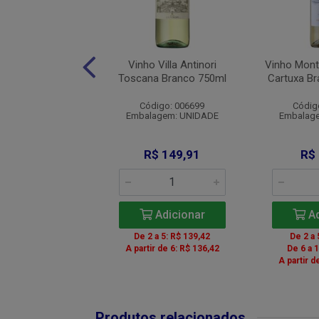
 Rio Sol Syrah
Vinho Villa Antinori
Vinho Mont
1x750ml
Toscana Branco 750ml
Cartuxa B
igo: 00160832
Código: 006699
Códig
agem: UNIDADE
Embalagem: UNIDADE
Embalag
R$ 28,90
R$ 149,91
R$
Adicionar
Adicionar
Ad
 a 5: R$ 27,46
De 2 a 5: R$ 139,42
De 2 a 
 a 11: R$ 26,88
A partir de 6: R$ 136,42
De 6 a 
r de 12: R$ 26,59
A partir d
Produtos relacionados