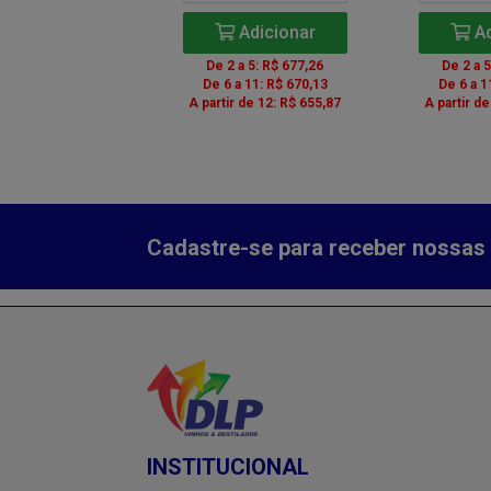
Adicionar
Adicionar
Ad
a 5: R$ 1.951,21
De 2 a 5: R$ 677,26
De 2 a 
 11: R$ 1.930,67
De 6 a 11: R$ 670,13
De 6 a 1
 de 12: R$ 1.889,59
A partir de 12: R$ 655,87
A partir d
Cadastre-se para receber nossas 
INSTITUCIONAL