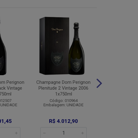
m Perignon
Champagne Dom Perignon
Champagne Perri
ack Vintage
Plenitude 2 Vintage 2006
Blason Rose 1
750ml
1x750ml
Código: 0005
012507
Código: 010964
Embalagem: U
 UNIDADE
Embalagem: UNIDADE
01,45
R$ 4.012,90
R$ 489,