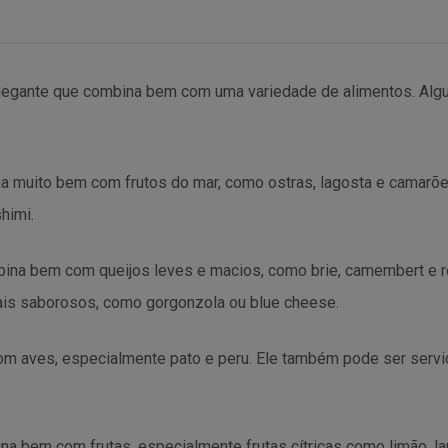
legante que combina bem com uma variedade de alimentos. Al
a muito bem com frutos do mar, como ostras, lagosta e camarõ
himi.
na bem com queijos leves e macios, como brie, camembert e ro
ais saborosos, como gorgonzola ou blue cheese.
 aves, especialmente pato e peru. Ele também pode ser servi
bem com frutas, especialmente frutas cítricas como limão, lar