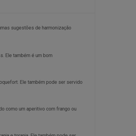
gumas sugestões de harmonização
es. Ele também é um bom
quefort. Ele também pode ser servido
do como um aperitivo com frango ou
anja e toranja. Ele também pode ser