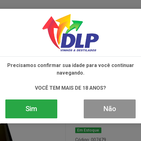
IVOS
NÃO ALCOÓLICOS
ALIMENTOS
AC
Precisamos confirmar sua idade para você continuar
UVE CLICQUOT BRUT ROSE NEW JACKET 1X750ML
navegando.
Champagne Veu
VOCÊ TEM MAIS DE 18 ANOS?
Rose New Jac
Sim
Não
Em Estoque
Código: 007479