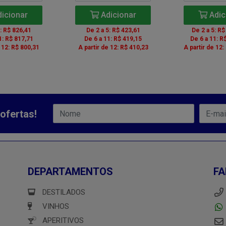
icionar
Adicionar
Adic
5: R$ 826,41
De 2 a 5: R$ 423,61
De 2 a 5: R$
1: R$ 817,71
De 6 a 11: R$ 419,15
De 6 a 11: R
e 12: R$ 800,31
A partir de 12: R$ 410,23
A partir de 12:
ofertas!
DEPARTAMENTOS
FA
DESTILADOS
VINHOS
APERITIVOS