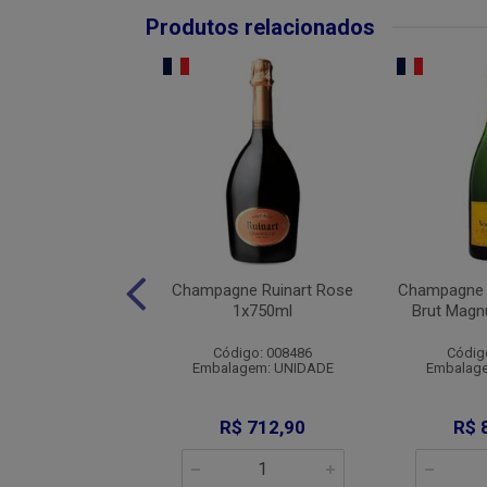
Produtos relacionados
ne Krug Grande
Champagne Ruinart Rose
Champagne 
ee 1x750ml
1x750ml
Brut Mag
digo: 007493
Código: 008486
Códig
agem: UNIDADE
Embalagem: UNIDADE
Embalag
 2.053,90
R$ 712,90
R$ 