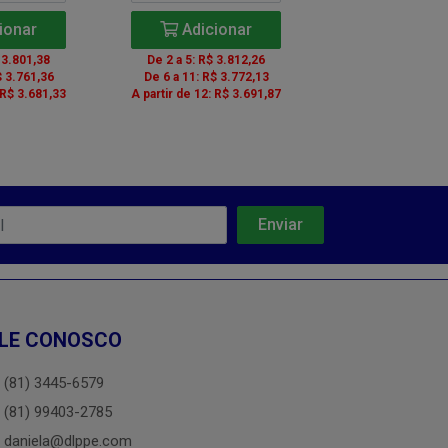
ionar
Adicionar
Adicio
 3.801,38
De 2 a 5: R$ 3.812,26
De 2 a 5: R$ 4
$ 3.761,36
De 6 a 11: R$ 3.772,13
De 6 a 11: R$ 
 R$ 3.681,33
A partir de 12: R$ 3.691,87
A partir de 12: R
LE CONOSCO
(81) 3445-6579
(81) 99403-2785
daniela@dlppe.com