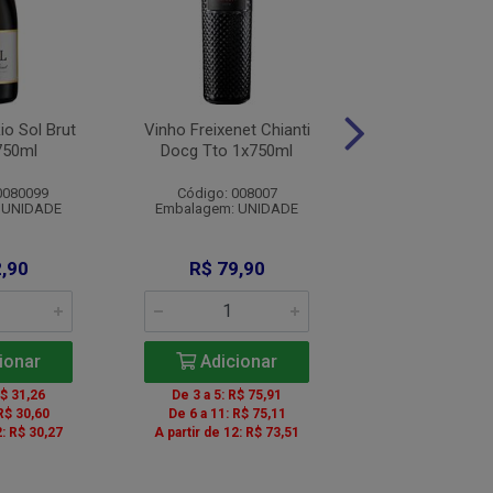
o Sol Brut
Vinho Freixenet Chianti
Vinho Pera Man
750ml
Docg Tto 1x750ml
Branco 1x1
0080099
Código: 008007
Código: 008
 UNIDADE
Embalagem: UNIDADE
Embalagem: U
,90
R$ 79,90
R$ 1.399
ionar
Adicionar
Adicio
R$ 31,26
De 3 a 5: R$ 75,91
De 2 a 5: R$ 1.
R$ 30,60
De 6 a 11: R$ 75,11
De 6 a 11: R$ 1
2: R$ 30,27
A partir de 12: R$ 73,51
A partir de 12: R$