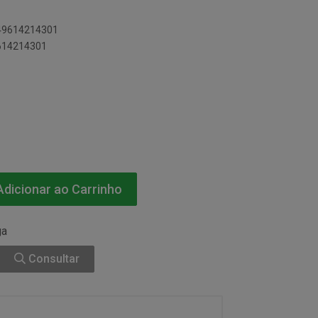
049614214301
9614214301
dicionar ao Carrinho
ga
Consultar