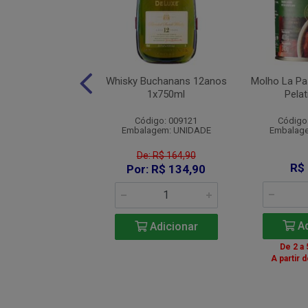
ne Ruinart Blanc
Whisky Buchanans 12anos
Molho La Pa
lancs 1x750ml
1x750ml
Pelat
digo: 007494
Código: 009121
Código
agem: UNIDADE
Embalagem: UNIDADE
Embalag
De: R$ 164,90
$ 722,90
R$
Por: R$ 134,90
Adicionar
Ad
Adicionar
 a 5: R$ 686,76
De 2 a 
a 11: R$ 679,53
A partir 
r de 12: R$ 665,07