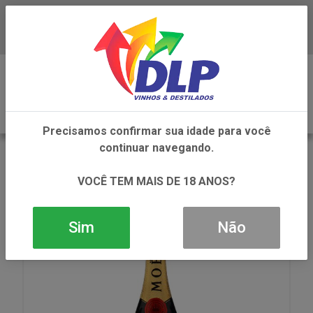
Baixe já o APP da DLP Vinhos
0
Precisamos confirmar sua idade para você
continuar navegando.
VOLTAR
INÍCIO
VINHOS
CHAMPAGNE
CHAMPAGNE MOET E CHANDON IMPERIAL BRUT
VOCÊ TEM MAIS DE 18 ANOS?
1X1500ML
Sim
Não