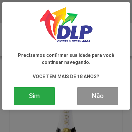
Baixe já o APP da DLP Vinhos
0
Precisamos confirmar sua idade para você
continuar navegando.
VOLTAR
INÍCIO
VINHOS
CHAMPAGNE
CHAMPAGNE MOET E CHANDON ICE IMPERIAL
VOCÊ TEM MAIS DE 18 ANOS?
MAGNUM 1X1500ML
Sim
Não