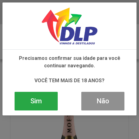
Baixe já o APP da DLP Vinhos
0
Precisamos confirmar sua idade para você
continuar navegando.
VOLTAR
INÍCIO
VINHOS
CHAMPAGNE
CHAMPAGNE MOET CHANDON IMPERIAL ROSE
VOCÊ TEM MAIS DE 18 ANOS?
1X750ML
Sim
Não